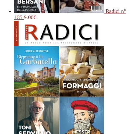
Radici n°
135
9.00
€