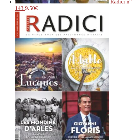
Radici n°
143
9.50
€