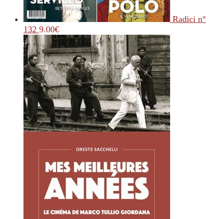
Radici n°
132
9.00
€