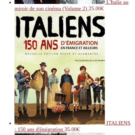
L'Italie au
miroir de son cinéma (Volume 2)
25.00
€
ITALIENS
: 150 ans d'émigration
35.00
€