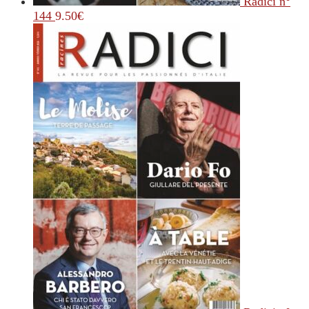
Radici n°
144
9.50
€