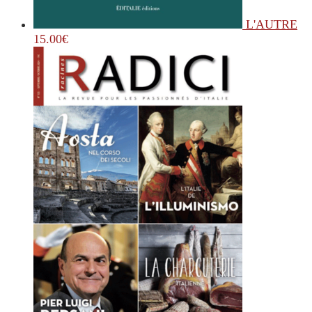
L'AUTRE
15.00
€