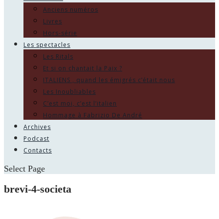
Anciens numéros
Livres
Hors-série
Les spectacles
Les Ritals
Et si on chantait la Paix ?
ITALIENS , quand les émigrés c’était nous
Les Inoubliables
C’est moi, c’est l’italien
Hommage à Fabrizio De André
Archives
Podcast
Contacts
Select Page
brevi-4-societa