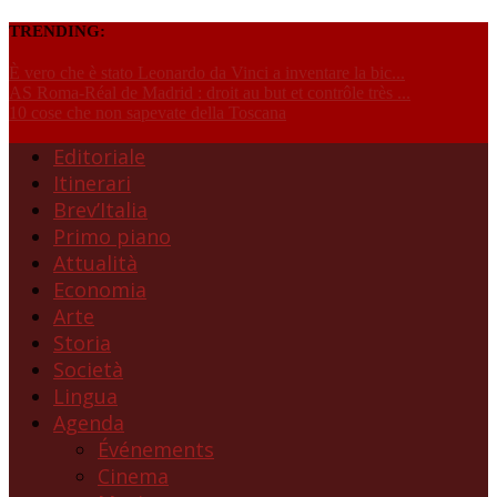
TRENDING:
È vero che è stato Leonardo da Vinci a inventare la bic...
AS Roma-Réal de Madrid : droit au but et contrôle très ...
10 cose che non sapevate della Toscana
Editoriale
Itinerari
Brev’Italia
Primo piano
Attualità
Economia
Arte
Storia
Società
Lingua
Agenda
Événements
Cinema