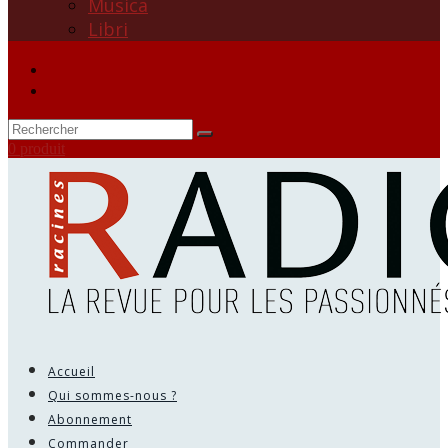
Musica
Libri
0 produit
Accueil
Qui sommes-nous ?
Abonnement
Commander