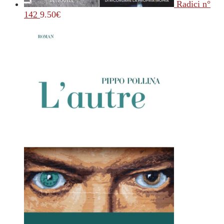
Radici n°
142
9.50
€