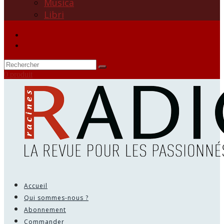
Musica
Libri
0 produit
Accueil
Qui sommes-nous ?
Abonnement
Commander