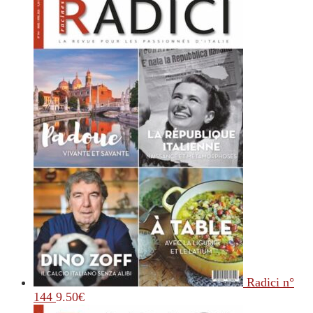
Radici n°
144
9.50
€