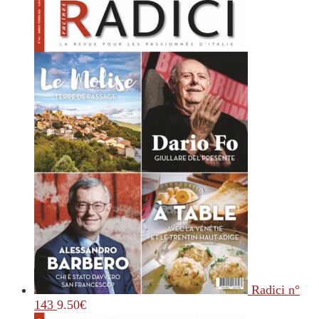
Radici n°
143
9.50
€