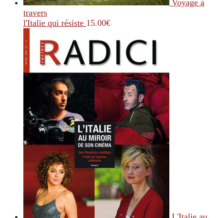
Voyage à
travers
l'Italie qui résiste
15.00
€
L'Italie au