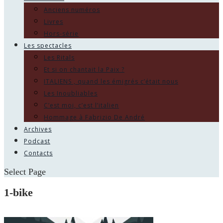
Anciens numéros
Livres
Hors-série
Les spectacles
Les Ritals
Et si on chantait la Paix ?
ITALIENS , quand les émigrés c’était nous
Les Inoubliables
C’est moi, c’est l’italien
Hommage à Fabrizio De André
Archives
Podcast
Contacts
Select Page
1-bike