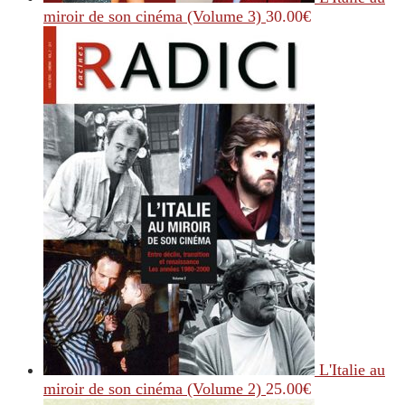
miroir de son cinéma (Volume 3)
30.00
€
L'Italie au
miroir de son cinéma (Volume 2)
25.00
€