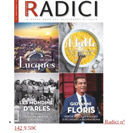
Radici n°
142
9.50
€