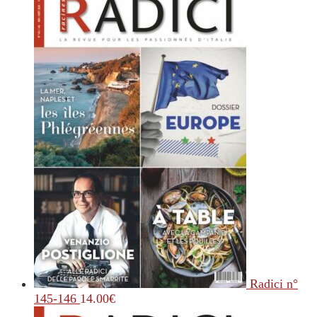
Radici n°
145-146
14.00
€