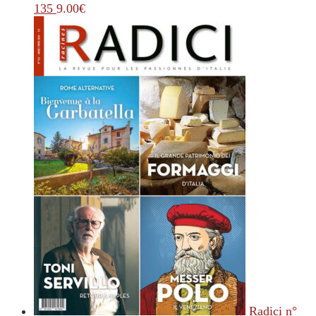
135
9.00
€
Radici n°