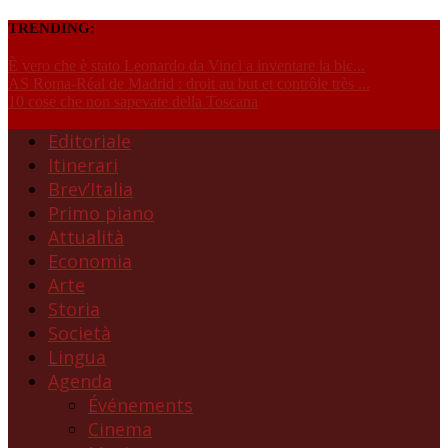
TRENDING:
È vero che è stato Leonardo da Vinci a inventare la bic...
AS Roma-Réal de Madrid : droit au but et contrôle très ...
10 cose che non sapevate della Toscana
Editoriale
Itinerari
Brev’Italia
Primo piano
Attualità
Economia
Arte
Storia
Società
Lingua
Agenda
Événements
Cinema