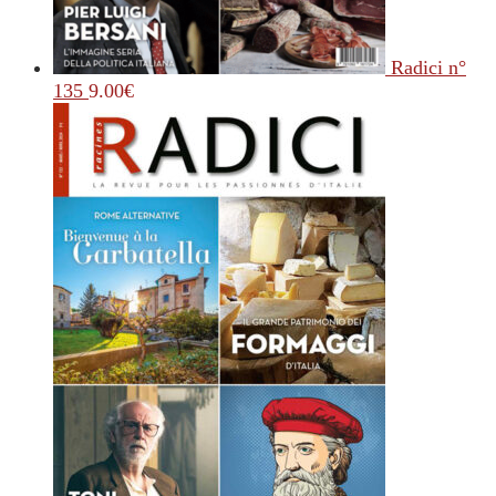
Radici n°
135
9.00
€