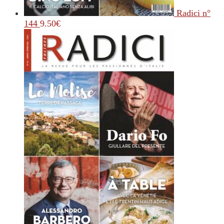
Radici n°
144
9.50
€