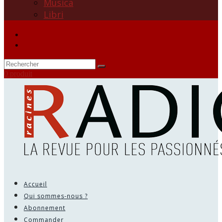
Musica
Libri
0 produit
Accueil
Qui sommes-nous ?
Abonnement
Commander