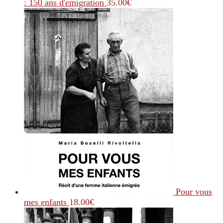
: 150 ans d'émigration
35.00
€
Pour vous
mes enfants
18.00
€