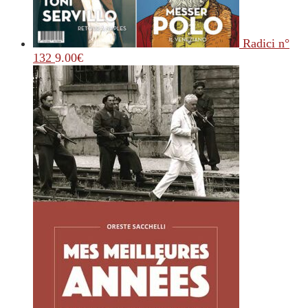
Radici n°
132
9.00
€