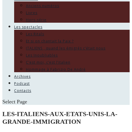
Anciens numéros
Livres
Hors-série
Les spectacles
Les Ritals
Et si on chantait la Paix ?
ITALIENS , quand les émigrés c’était nous
Les Inoubliables
C’est moi, c’est l’italien
Hommage à Fabrizio De André
Archives
Podcast
Contacts
Select Page
LES-ITALIENS-AUX-ETATS-UNIS-LA-
GRANDE-IMMIGRATION