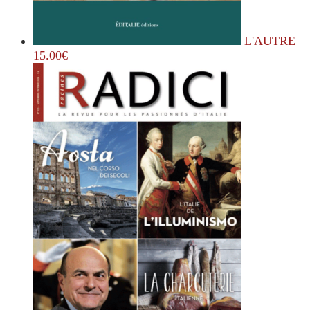
L'AUTRE
15.00
€