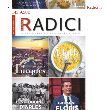
Radici n°
143
9.50
€