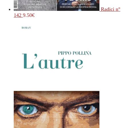
Radici n°
142
9.50
€