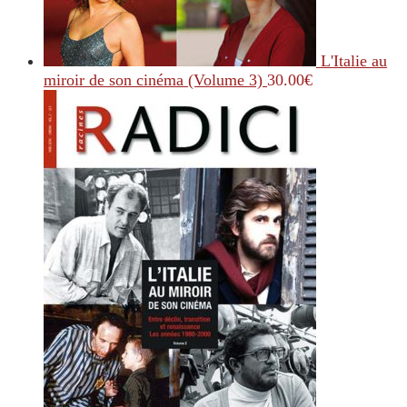
L'Italie au
miroir de son cinéma (Volume 3)
30.00
€