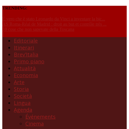
TRENDING:
È vero che è stato Leonardo da Vinci a inventare la bic...
AS Roma-Réal de Madrid : droit au but et contrôle très ...
10 cose che non sapevate della Toscana
Editoriale
Itinerari
Brev’Italia
Primo piano
Attualità
Economia
Arte
Storia
Società
Lingua
Agenda
Événements
Cinema