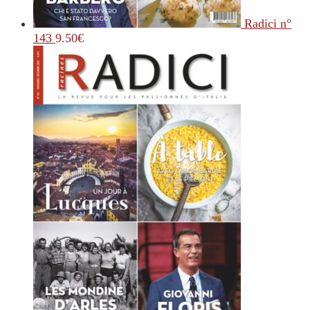
Radici n°
143
9.50
€