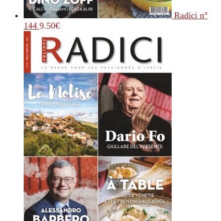
Radici n°
144
9.50
€