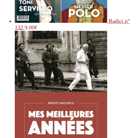
Radici n°
132
9.00
€