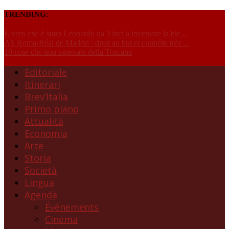
TRENDING:
È vero che è stato Leonardo da Vinci a inventare la bic...
AS Roma-Réal de Madrid : droit au but et contrôle très ...
10 cose che non sapevate della Toscana
Editoriale
Itinerari
Brev’Italia
Primo piano
Attualità
Economia
Arte
Storia
Società
Lingua
Agenda
Événements
Cinema