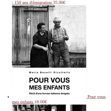
: 150 ans d'émigration
35.00
€
Pour vous
mes enfants
18.00
€