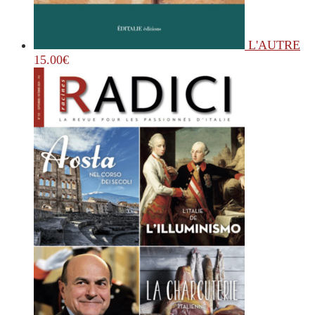
L'AUTRE
15.00
€