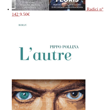
Radici n°
142
9.50
€