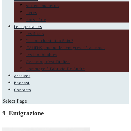
Anciens numéros
Livres
Hors-série
Les spectacles
Les Ritals
Et si on chantait la Paix ?
ITALIENS , quand les émigrés c’était nous
Les Inoubliables
C’est moi, c’est l’italien
Hommage à Fabrizio De André
Archives
Podcast
Contacts
Select Page
9_Emigrazione