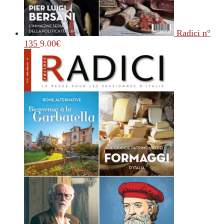
Radici n°
135
9.00
€