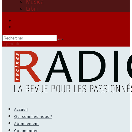
Musica
Libri
0 produit
Accueil
Qui sommes-nous ?
Abonnement
Commander