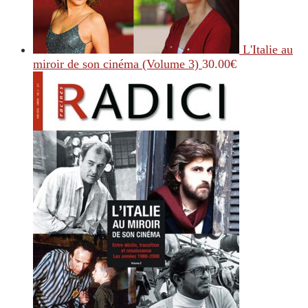
L'Italie au
miroir de son cinéma (Volume 3)
30.00
€