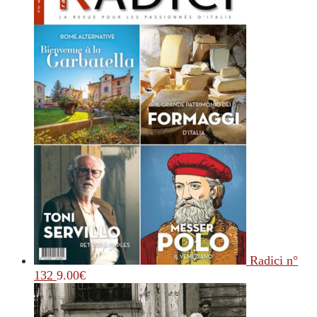
Radici n°
132
9.00
€