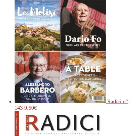
Radici n°
143
9.50
€