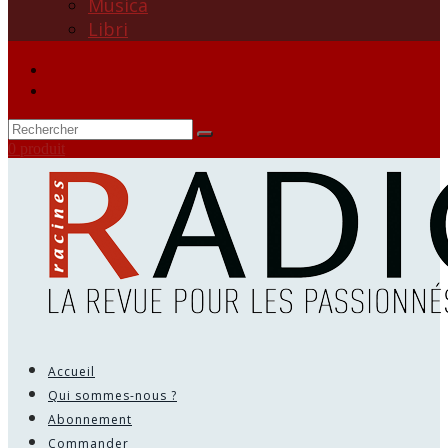
Musica
Libri
0 produit
Accueil
Qui sommes-nous ?
Abonnement
Commander