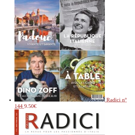
Radici n°
144
9.50
€