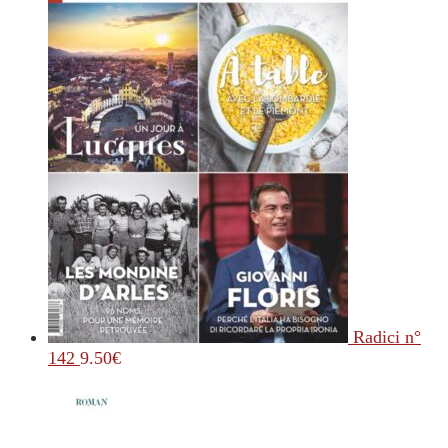
Radici n°
142
9.50
€