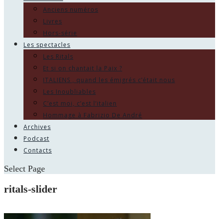
Anciens numéros
Livres
Hors-série
Les spectacles
Les Ritals
Et si on chantait la Paix ?
ITALIENS , quand les émigrés c’était nous
Les Inoubliables
C’est moi, c’est l’italien
Hommage à Fabrizio De André
Archives
Podcast
Contacts
Select Page
ritals-slider