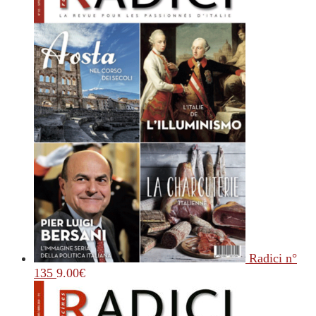
Radici n°
135
9.00
€