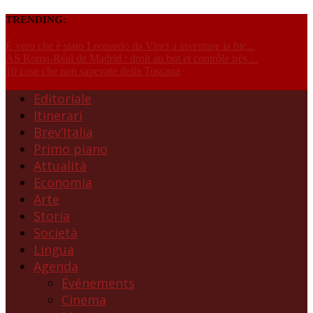
TRENDING:
È vero che è stato Leonardo da Vinci a inventare la bic...
AS Roma-Réal de Madrid : droit au but et contrôle très ...
10 cose che non sapevate della Toscana
Editoriale
Itinerari
Brev’Italia
Primo piano
Attualità
Economia
Arte
Storia
Società
Lingua
Agenda
Événements
Cinema