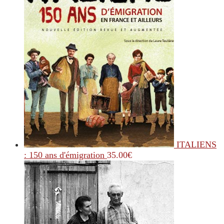
ITALIENS
: 150 ans d'émigration
35.00
€