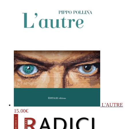
L'AUTRE
15.00
€