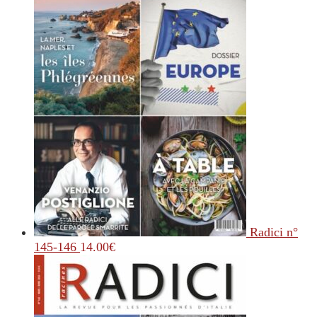
Radici n°
145-146
14.00
€