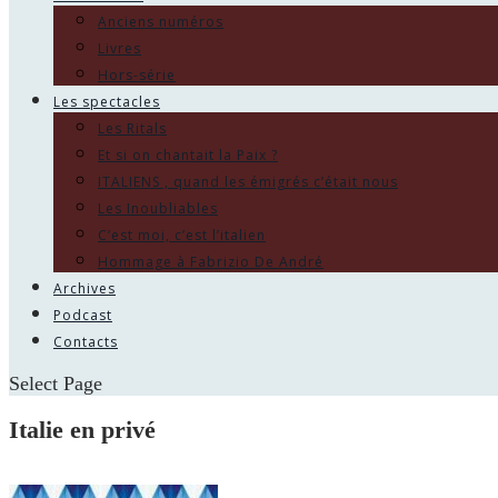
Anciens numéros
Livres
Hors-série
Les spectacles
Les Ritals
Et si on chantait la Paix ?
ITALIENS , quand les émigrés c’était nous
Les Inoubliables
C’est moi, c’est l’italien
Hommage à Fabrizio De André
Archives
Podcast
Contacts
Select Page
Italie en privé