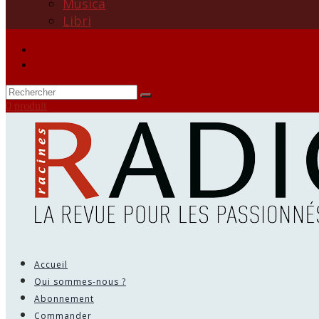
Musica
Libri
0 produit
Accueil
Qui sommes-nous ?
Abonnement
Commander