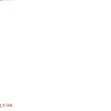
3
9.50
€