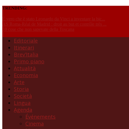
TRENDING:
È vero che è stato Leonardo da Vinci a inventare la bic...
AS Roma-Réal de Madrid : droit au but et contrôle très ...
10 cose che non sapevate della Toscana
Editoriale
Itinerari
Brev’Italia
Primo piano
Attualità
Economia
Arte
Storia
Società
Lingua
Agenda
Événements
Cinema