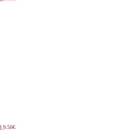
3
9.50
€