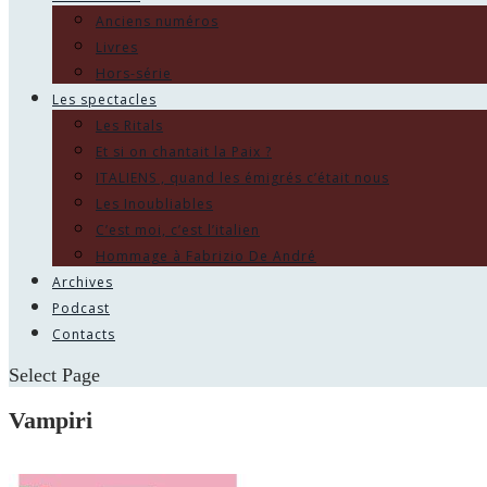
Anciens numéros
Livres
Hors-série
Les spectacles
Les Ritals
Et si on chantait la Paix ?
ITALIENS , quand les émigrés c’était nous
Les Inoubliables
C’est moi, c’est l’italien
Hommage à Fabrizio De André
Archives
Podcast
Contacts
Select Page
Vampiri