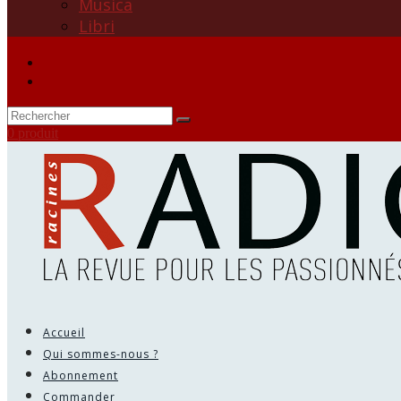
Musica
Libri
0 produit
Accueil
Qui sommes-nous ?
Abonnement
Commander