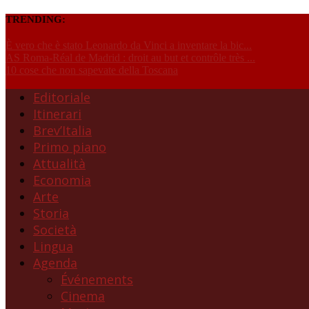
TRENDING:
È vero che è stato Leonardo da Vinci a inventare la bic...
AS Roma-Réal de Madrid : droit au but et contrôle très ...
10 cose che non sapevate della Toscana
Editoriale
Itinerari
Brev’Italia
Primo piano
Attualità
Economia
Arte
Storia
Società
Lingua
Agenda
Événements
Cinema