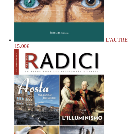
L'AUTRE
15.00
€