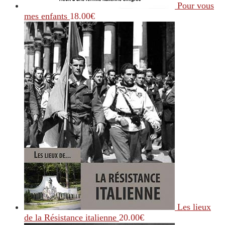
Pour vous
mes enfants
18.00
€
Les lieux
de la Résistance italienne
20.00
€