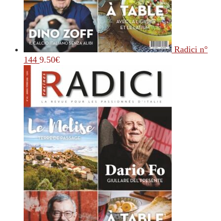
Radici n°
144
9.50
€