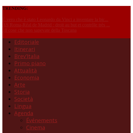
TRENDING:
È vero che è stato Leonardo da Vinci a inventare la bic...
AS Roma-Réal de Madrid : droit au but et contrôle très ...
10 cose che non sapevate della Toscana
Editoriale
Itinerari
Brev’Italia
Primo piano
Attualità
Economia
Arte
Storia
Società
Lingua
Agenda
Événements
Cinema