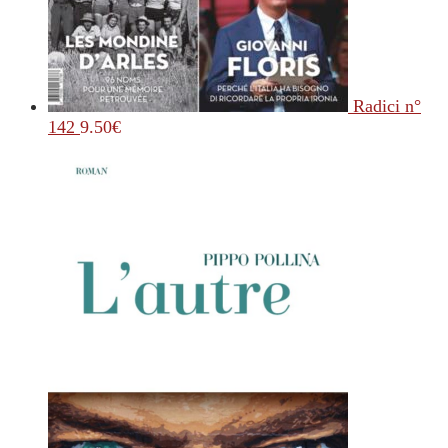
Radici n°
142
9.50
€