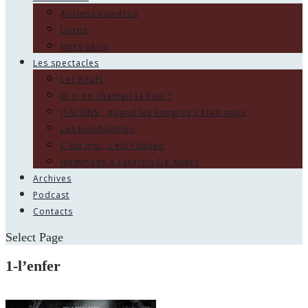
Anciens numéros
Livres
Hors-série
Les spectacles
Les Ritals
Et si on chantait la Paix ?
ITALIENS , quand les émigrés c’était nous
Les Inoubliables
C’est moi, c’est l’italien
Hommage à Fabrizio De André
Archives
Podcast
Contacts
Select Page
1-l’enfer