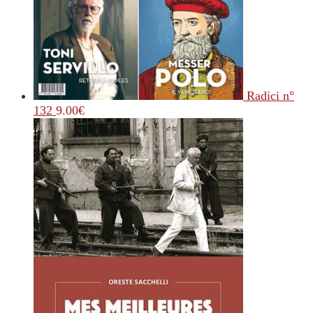
Radici n°
132
9.00
€