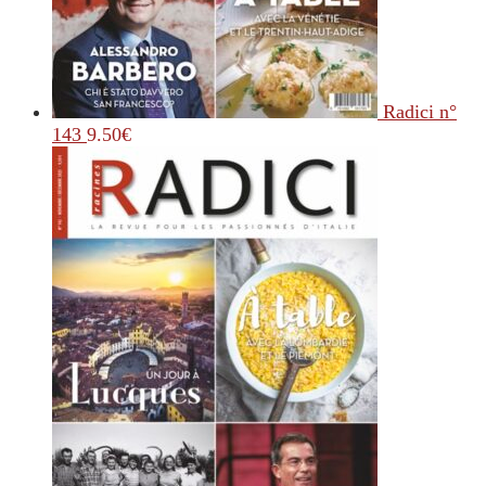
Radici n°
143
9.50
€