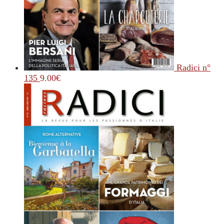
Radici n°
135
9.00
€