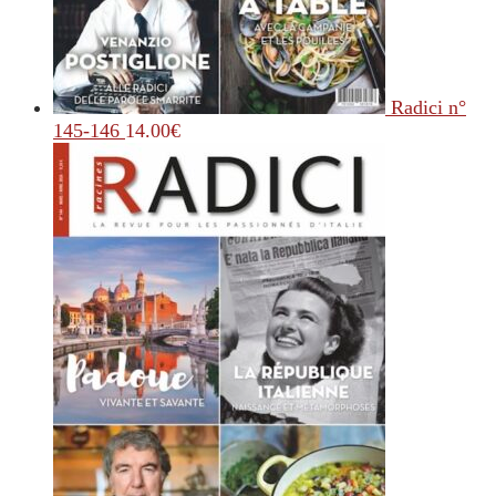
Radici n°
145-146
14.00
€