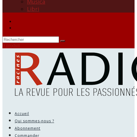
Musica
Libri
0 produit
Accueil
Qui sommes-nous ?
Abonnement
Commander