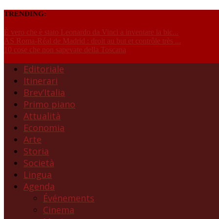
TRENDING:
È vero che è stato Leonardo da Vinci a inventare la bic...
AS Roma-Réal de Madrid : droit au but et contrôle très ...
10 cose che non sapevate della Toscana
Editoriale
Itinerari
Brev’Italia
Primo piano
Attualità
Economia
Arte
Storia
Società
Lingua
Agenda
Événements
Cinema