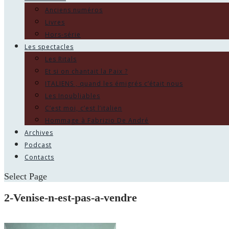
Anciens numéros
Livres
Hors-série
Les spectacles
Les Ritals
Et si on chantait la Paix ?
ITALIENS , quand les émigrés c’était nous
Les Inoubliables
C’est moi, c’est l’italien
Hommage à Fabrizio De André
Archives
Podcast
Contacts
Select Page
2-Venise-n-est-pas-a-vendre