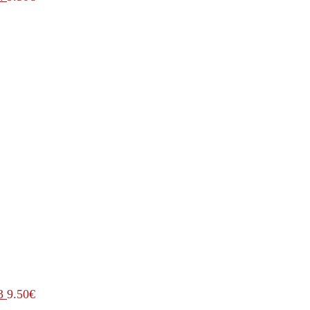
3
9.50
€