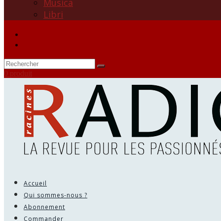
Musica
Libri
0 produit
Accueil
Qui sommes-nous ?
Abonnement
Commander