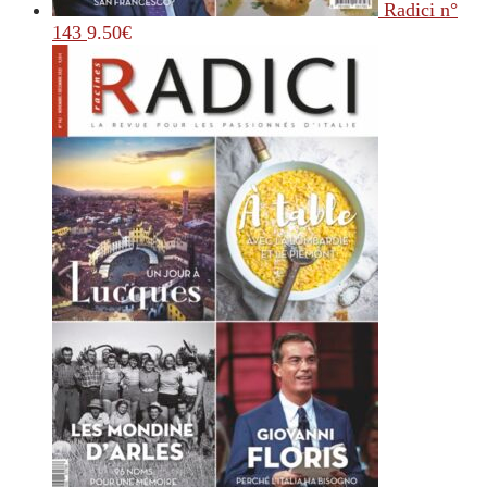
Radici n°
143
9.50
€