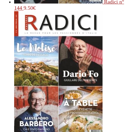
Radici n°
144
9.50
€