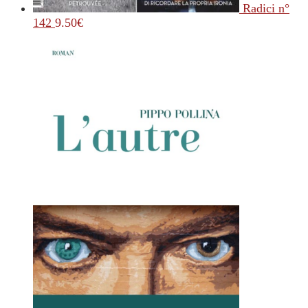
Radici n°
142
9.50
€