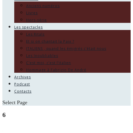
Anciens numéros
Livres
Hors-série
Les spectacles
Les Ritals
Et si on chantait la Paix ?
ITALIENS , quand les émigrés c’était nous
Les Inoubliables
C’est moi, c’est l’italien
Hommage à Fabrizio De André
Archives
Podcast
Contacts
Select Page
6