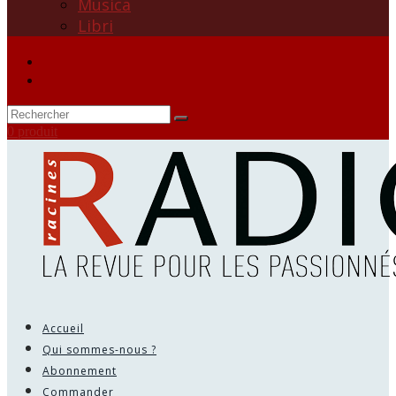
Musica
Libri
0 produit
Accueil
Qui sommes-nous ?
Abonnement
Commander