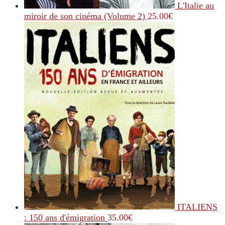
L'Italie au
miroir de son cinéma (Volume 2)
25.00
€
ITALIENS
: 150 ans d'émigration
35.00
€