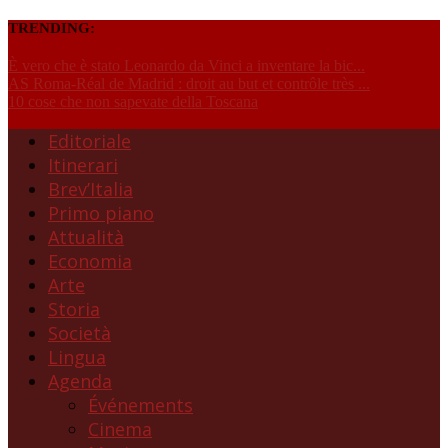
TRENDING:
È vero che è stato Leonardo da Vinci a inventare la bic...
AS Roma-Réal de Madrid : droit au but et contrôle très ...
10 cose che non sapevate della Toscana
Editoriale
Itinerari
Brev’Italia
Primo piano
Attualità
Economia
Arte
Storia
Società
Lingua
Agenda
Événements
Cinema