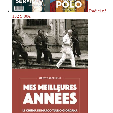
Radici n°
132
9.00
€