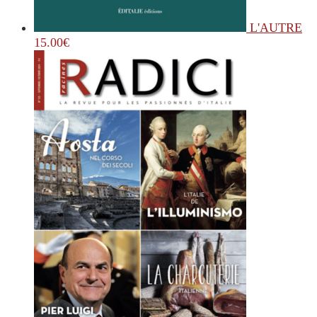
L'AUTRE
15.00
€