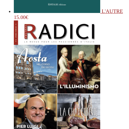
L'AUTRE
15.00
€