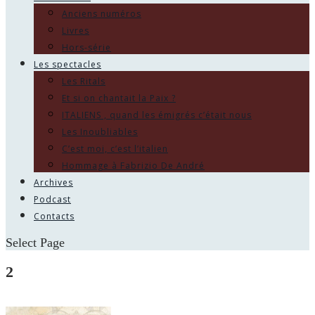
Anciens numéros
Livres
Hors-série
Les spectacles
Les Ritals
Et si on chantait la Paix ?
ITALIENS , quand les émigrés c’était nous
Les Inoubliables
C’est moi, c’est l’italien
Hommage à Fabrizio De André
Archives
Podcast
Contacts
Select Page
2