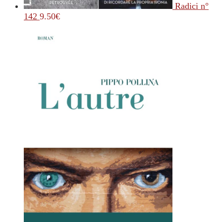
Radici n°
142
9.50
€