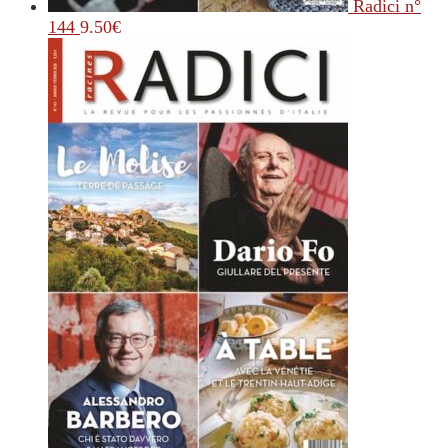
Radici n°
144
9.50
€