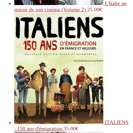
L'Italie au
miroir de son cinéma (Volume 2)
25.00
€
ITALIENS
: 150 ans d'émigration
35.00
€