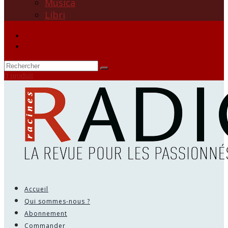
Musica
Libri
0 produit
Accueil
Qui sommes-nous ?
Abonnement
Commander