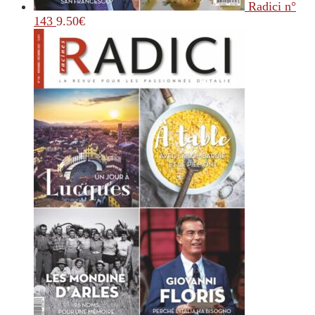
Radici n°
143
9.50
€