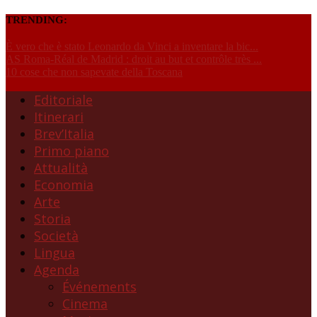
TRENDING:
È vero che è stato Leonardo da Vinci a inventare la bic...
AS Roma-Réal de Madrid : droit au but et contrôle très ...
10 cose che non sapevate della Toscana
Editoriale
Itinerari
Brev’Italia
Primo piano
Attualità
Economia
Arte
Storia
Società
Lingua
Agenda
Événements
Cinema