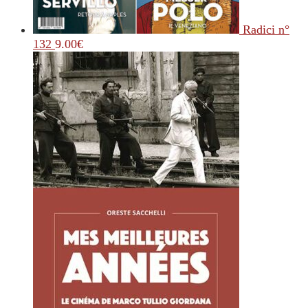
Radici n°
132
9.00
€