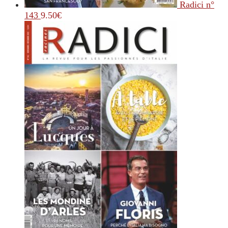
Radici n°
143
9.50
€