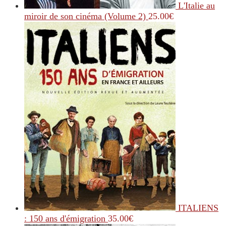
L'Italie au
miroir de son cinéma (Volume 2)
25.00
€
ITALIENS
: 150 ans d'émigration
35.00
€