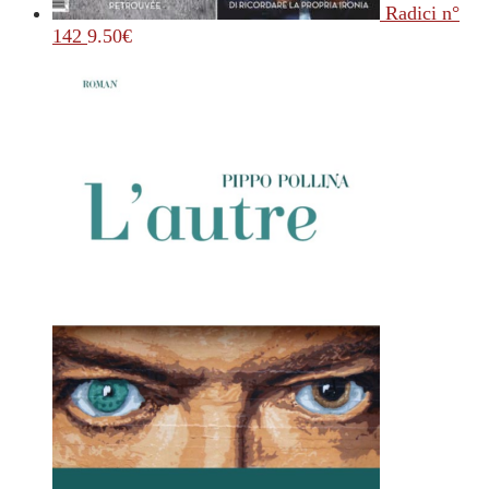
Radici n°
142
9.50
€