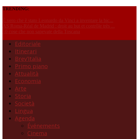
TRENDING:
È vero che è stato Leonardo da Vinci a inventare la bic...
AS Roma-Réal de Madrid : droit au but et contrôle très ...
10 cose che non sapevate della Toscana
Editoriale
Itinerari
Brev’Italia
Primo piano
Attualità
Economia
Arte
Storia
Società
Lingua
Agenda
Événements
Cinema