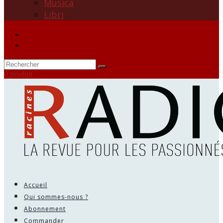
Musica
Libri
0 produit
Accueil
Qui sommes-nous ?
Abonnement
Commander