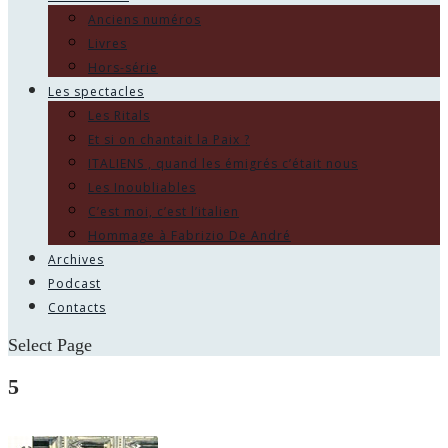
Anciens numéros
Livres
Hors-série
Les spectacles
Les Ritals
Et si on chantait la Paix ?
ITALIENS , quand les émigrés c’était nous
Les Inoubliables
C’est moi, c’est l’italien
Hommage à Fabrizio De André
Archives
Podcast
Contacts
Select Page
5