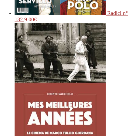
Radici n°
132
9.00
€