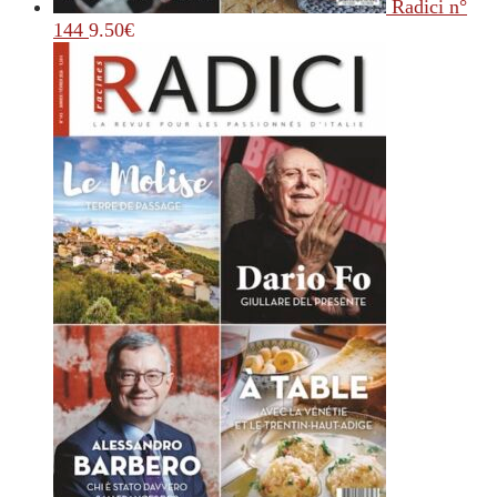
Radici n°
144
9.50
€