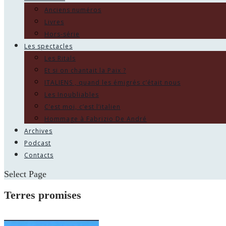
Anciens numéros
Livres
Hors-série
Les spectacles
Les Ritals
Et si on chantait la Paix ?
ITALIENS , quand les émigrés c’était nous
Les Inoubliables
C’est moi, c’est l’italien
Hommage à Fabrizio De André
Archives
Podcast
Contacts
Select Page
Terres promises