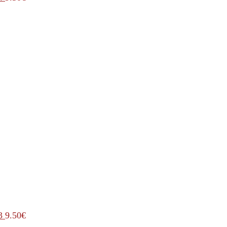
3
9.50
€