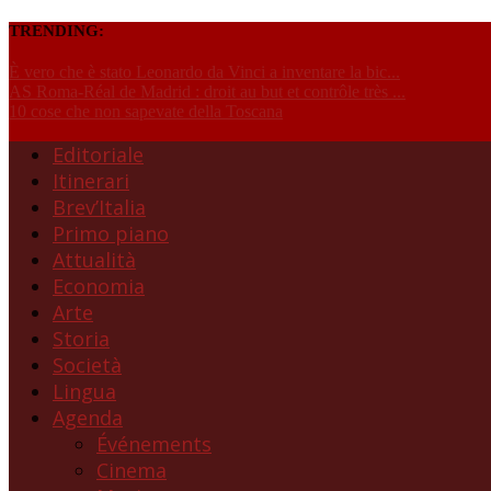
TRENDING:
È vero che è stato Leonardo da Vinci a inventare la bic...
AS Roma-Réal de Madrid : droit au but et contrôle très ...
10 cose che non sapevate della Toscana
Editoriale
Itinerari
Brev’Italia
Primo piano
Attualità
Economia
Arte
Storia
Società
Lingua
Agenda
Événements
Cinema