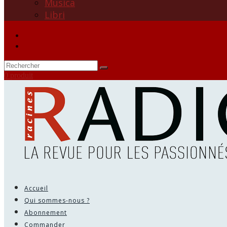
Musica
Libri
0 produit
Accueil
Qui sommes-nous ?
Abonnement
Commander