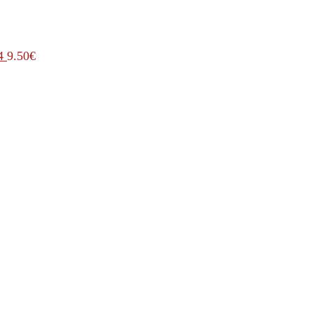
4
9.50
€