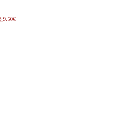
3
9.50
€