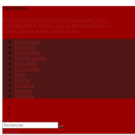
TRENDING:
È vero che è stato Leonardo da Vinci a inventare la bic...
AS Roma-Réal de Madrid : droit au but et contrôle très ...
10 cose che non sapevate della Toscana
Editoriale
Itinerari
Brev’Italia
Primo piano
Attualità
Economia
Arte
Storia
Società
Lingua
Agenda
0 produit