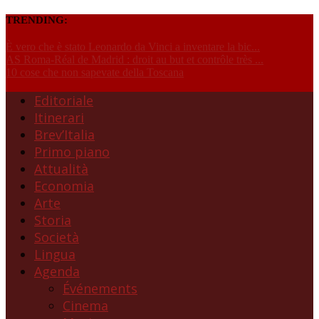
TRENDING:
È vero che è stato Leonardo da Vinci a inventare la bic...
AS Roma-Réal de Madrid : droit au but et contrôle très ...
10 cose che non sapevate della Toscana
Editoriale
Itinerari
Brev’Italia
Primo piano
Attualità
Economia
Arte
Storia
Società
Lingua
Agenda
Événements
Cinema