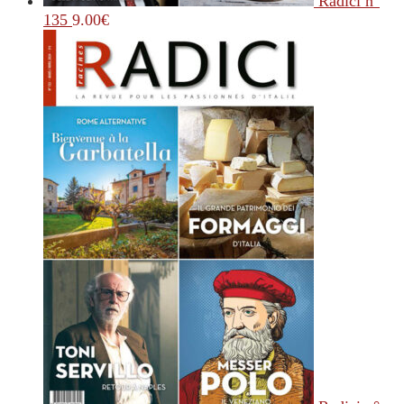
Radici n°
135
9.00
€