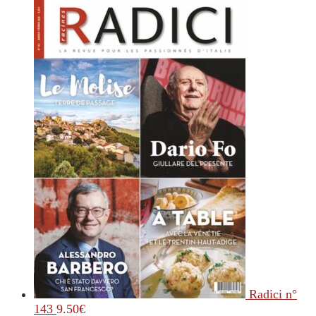
Radici n°
143
9.50
€