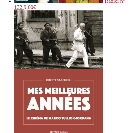
Radici n°
132
9.00
€