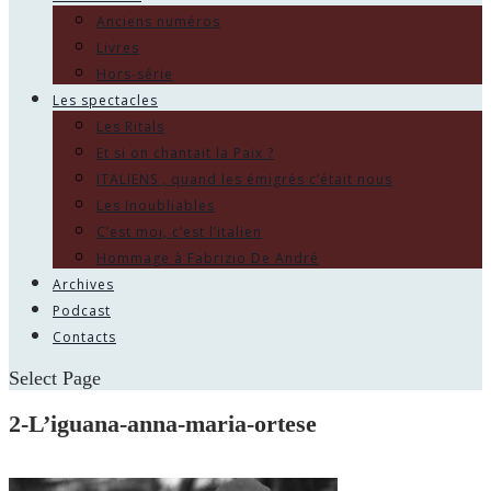
Anciens numéros
Livres
Hors-série
Les spectacles
Les Ritals
Et si on chantait la Paix ?
ITALIENS , quand les émigrés c’était nous
Les Inoubliables
C’est moi, c’est l’italien
Hommage à Fabrizio De André
Archives
Podcast
Contacts
Select Page
2-L’iguana-anna-maria-ortese