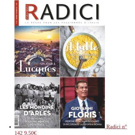
Radici n°
142
9.50
€