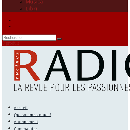
Musica
Libri
0 produit
Accueil
Qui sommes-nous ?
Abonnement
Commander