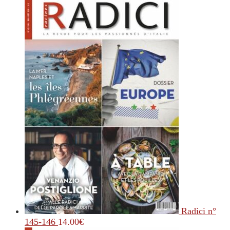
Radici n°
145-146
14.00
€