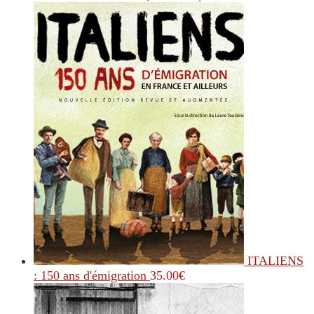
ITALIENS
: 150 ans d'émigration
35.00
€