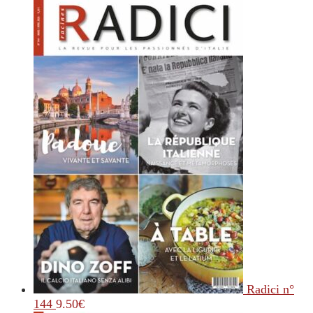
Radici n°
144
9.50
€