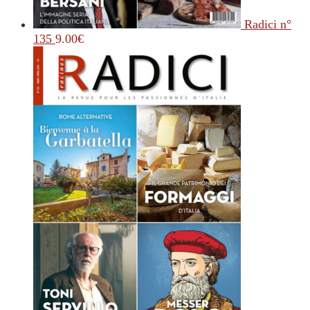
Radici n°
135
9.00
€