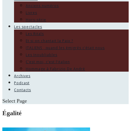
Anciens numéros
Livres
Hors-série
Les spectacles
Les Ritals
Et si on chantait la Paix ?
ITALIENS , quand les émigrés c’était nous
Les Inoubliables
C’est moi, c’est l’italien
Hommage à Fabrizio De André
Archives
Podcast
Contacts
Select Page
Égalité