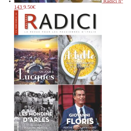
Radici n°
143
9.50
€