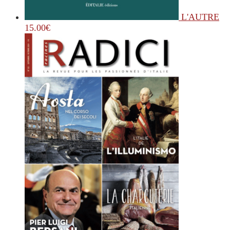
L'AUTRE
15.00
€