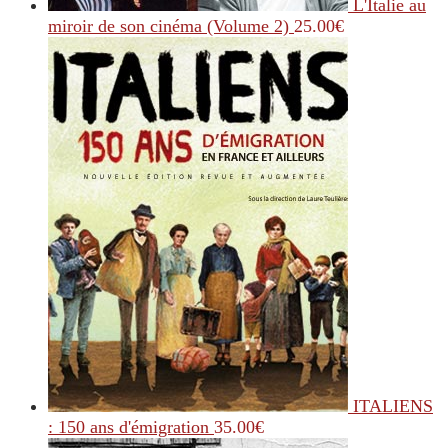
L'Italie au
miroir de son cinéma (Volume 2)
25.00
€
ITALIENS
: 150 ans d'émigration
35.00
€