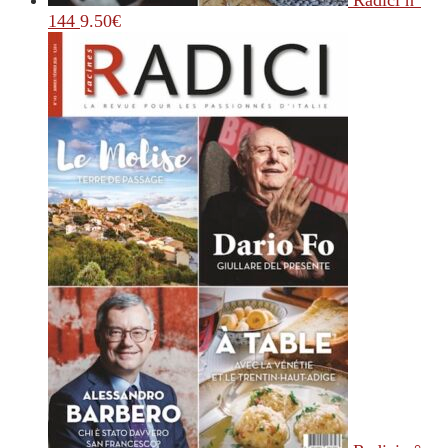
Radici n°
144
9.50
€