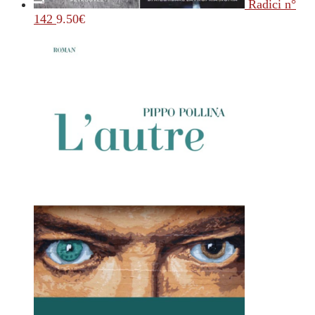
Radici n°
142
9.50
€