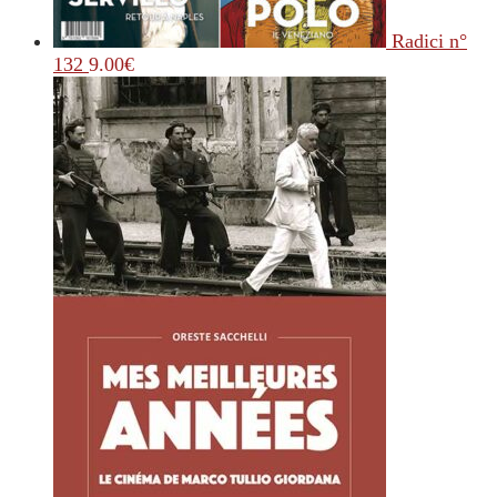
Radici n°
132
9.00
€