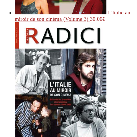
L'Italie au
miroir de son cinéma (Volume 3)
30.00
€