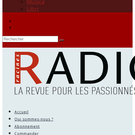
Musica
Libri
0 produit
Accueil
Qui sommes-nous ?
Abonnement
Commander