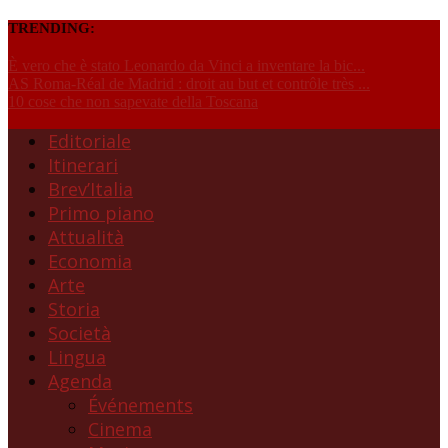
TRENDING:
È vero che è stato Leonardo da Vinci a inventare la bic...
AS Roma-Réal de Madrid : droit au but et contrôle très ...
10 cose che non sapevate della Toscana
Editoriale
Itinerari
Brev’Italia
Primo piano
Attualità
Economia
Arte
Storia
Società
Lingua
Agenda
Événements
Cinema