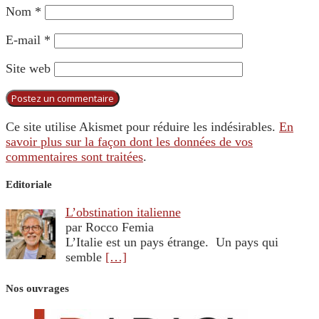
Nom
*
E-mail
*
Site web
Ce site utilise Akismet pour réduire les indésirables.
En
savoir plus sur la façon dont les données de vos
commentaires sont traitées
.
Editoriale
L’obstination italienne
par Rocco Femia
L’Italie est un pays étrange. Un pays qui
semble
[…]
Nos ouvrages