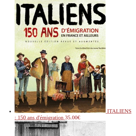
ITALIENS
: 150 ans d'émigration
35.00
€