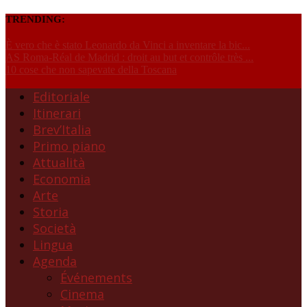
TRENDING:
È vero che è stato Leonardo da Vinci a inventare la bic...
AS Roma-Réal de Madrid : droit au but et contrôle très ...
10 cose che non sapevate della Toscana
Editoriale
Itinerari
Brev’Italia
Primo piano
Attualità
Economia
Arte
Storia
Società
Lingua
Agenda
Événements
Cinema