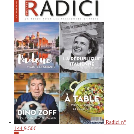
Radici n°
144
9.50
€