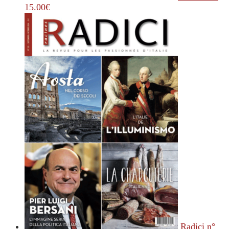
15.00
€
Radici n°