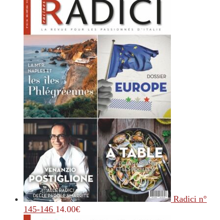
Radici n°
145-146
14.00
€