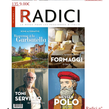
135
9.00
€
Radici n°