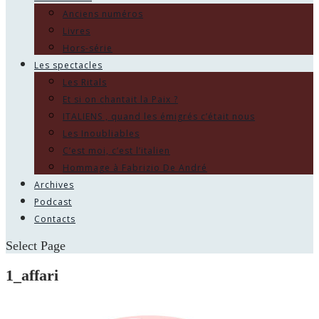
Anciens numéros
Livres
Hors-série
Les spectacles
Les Ritals
Et si on chantait la Paix ?
ITALIENS , quand les émigrés c’était nous
Les Inoubliables
C’est moi, c’est l’italien
Hommage à Fabrizio De André
Archives
Podcast
Contacts
Select Page
1_affari