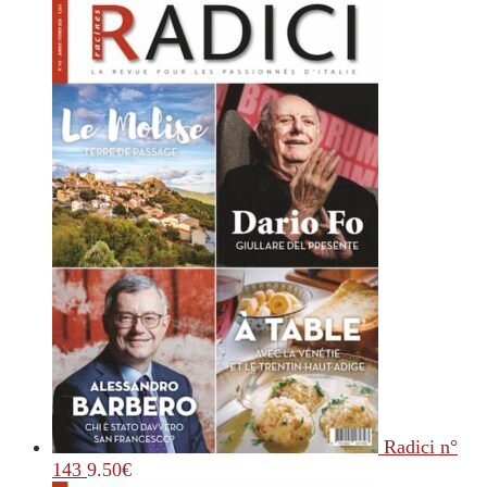
Radici n°
143
9.50
€