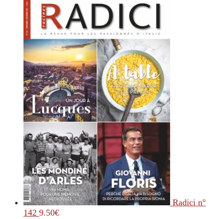
Radici n°
142
9.50
€