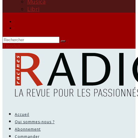
Musica
Libri
0 produit
Accueil
Qui sommes-nous ?
Abonnement
Commander