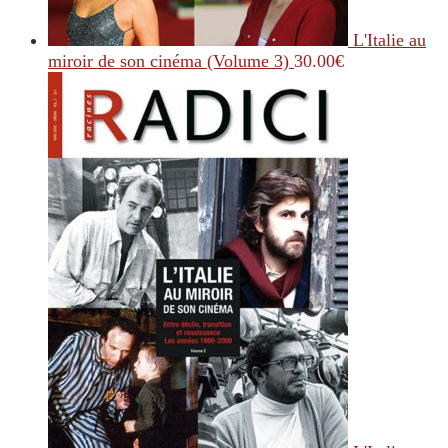
L'Italie au
miroir de son cinéma (Volume 3)
30.00
€