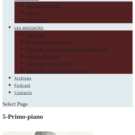
Anciens numéros
Livres
Hors-série
Les spectacles
Les Ritals
Et si on chantait la Paix ?
ITALIENS , quand les émigrés c’était nous
Les Inoubliables
C’est moi, c’est l’italien
Hommage à Fabrizio De André
Archives
Podcast
Contacts
Select Page
5-Primo-piano