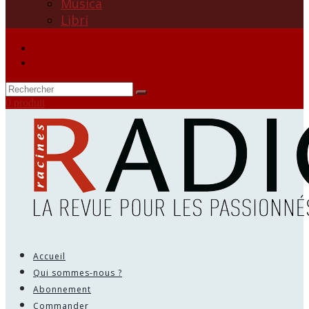
Musica
Libri
0 produit
Accueil
Qui sommes-nous ?
Abonnement
Commander