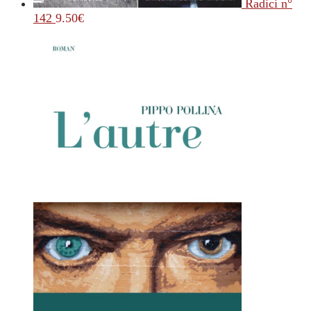
Radici n°
142
9.50
€