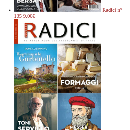
Radici n°
135
9.00
€