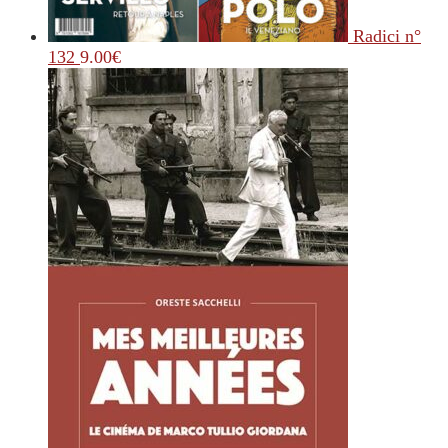
Radici n°
132
9.00
€