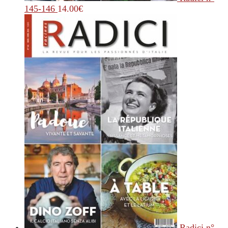
145-146
14.00
€
Radici n°