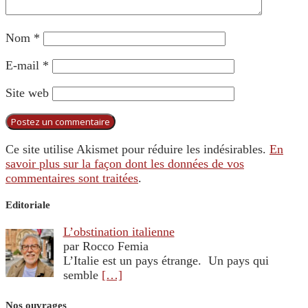
Nom
*
E-mail
*
Site web
Ce site utilise Akismet pour réduire les indésirables.
En
savoir plus sur la façon dont les données de vos
commentaires sont traitées
.
Editoriale
L’obstination italienne
par Rocco Femia
L’Italie est un pays étrange. Un pays qui
semble
[…]
Nos ouvrages