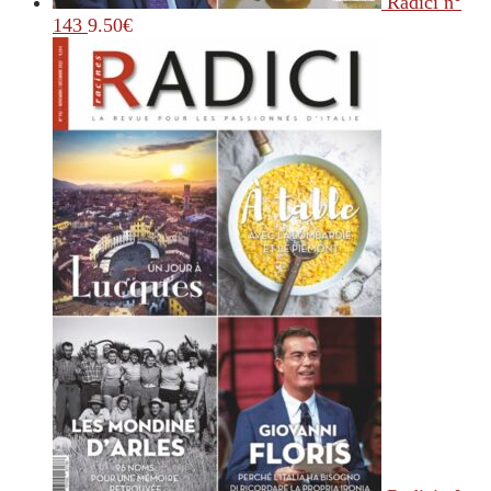
Radici n°
143
9.50
€