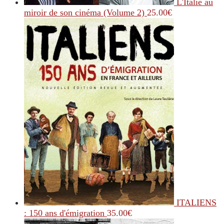
L'Italie au
miroir de son cinéma (Volume 2)
25.00
€
ITALIENS
: 150 ans d'émigration
35.00
€