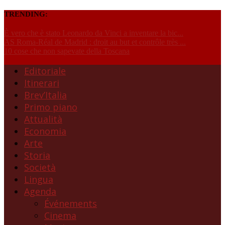
TRENDING:
È vero che è stato Leonardo da Vinci a inventare la bic...
AS Roma-Réal de Madrid : droit au but et contrôle très ...
10 cose che non sapevate della Toscana
Editoriale
Itinerari
Brev’Italia
Primo piano
Attualità
Economia
Arte
Storia
Società
Lingua
Agenda
Événements
Cinema