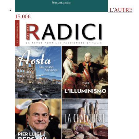
L'AUTRE
15.00
€