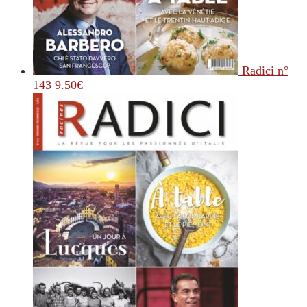
Radici n°
143
9.50
€