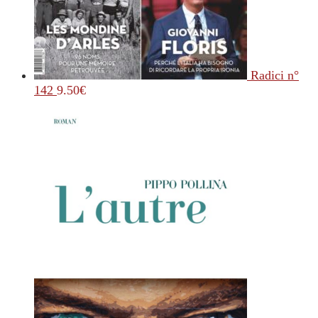
Radici n°
142
9.50
€