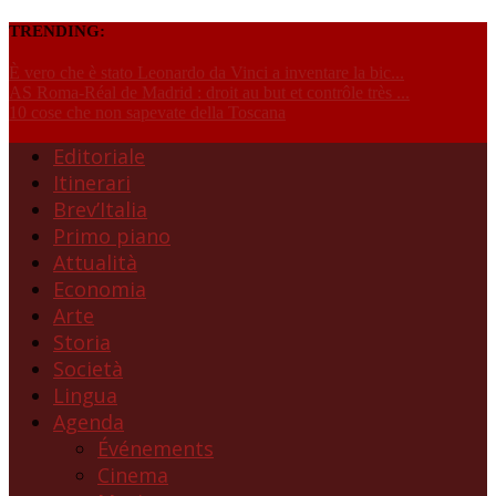
TRENDING:
È vero che è stato Leonardo da Vinci a inventare la bic...
AS Roma-Réal de Madrid : droit au but et contrôle très ...
10 cose che non sapevate della Toscana
Editoriale
Itinerari
Brev’Italia
Primo piano
Attualità
Economia
Arte
Storia
Società
Lingua
Agenda
Événements
Cinema