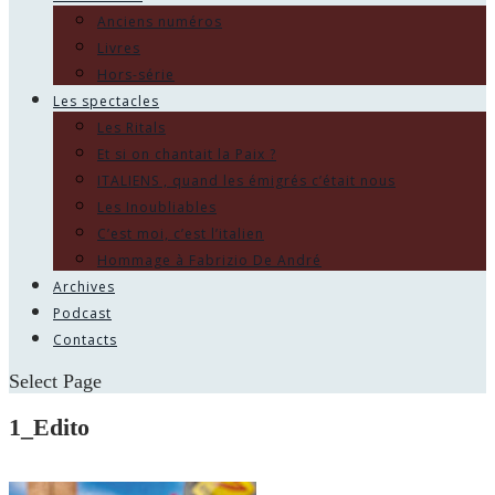
Anciens numéros
Livres
Hors-série
Les spectacles
Les Ritals
Et si on chantait la Paix ?
ITALIENS , quand les émigrés c’était nous
Les Inoubliables
C’est moi, c’est l’italien
Hommage à Fabrizio De André
Archives
Podcast
Contacts
Select Page
1_Edito