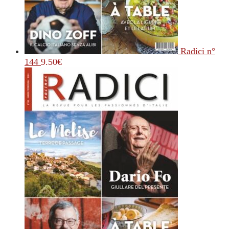
Radici n°
144
9.50
€