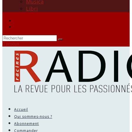
Musica
Libri
0 produit
Accueil
Qui sommes-nous ?
Abonnement
Commander