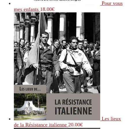
Pour vous
mes enfants
18.00
€
Les lieux
de la Résistance italienne
20.00
€