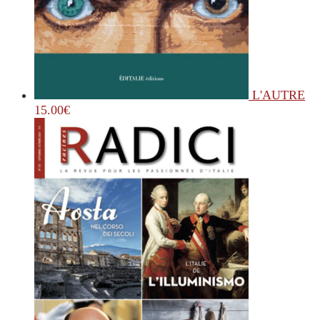
L'AUTRE
15.00
€