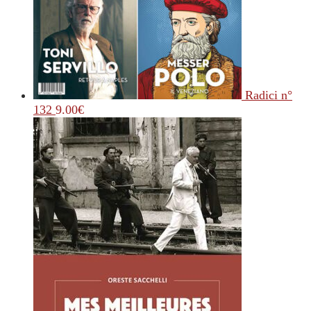
Radici n°
132
9.00
€