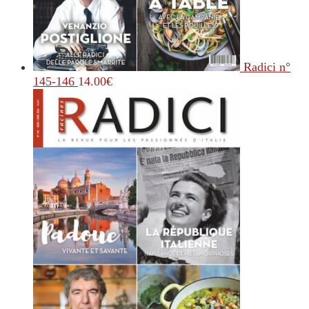
Radici n°
145-146
14.00
€