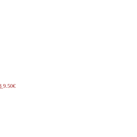
3
9.50
€