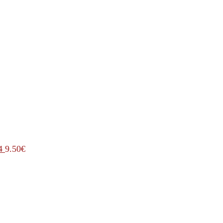
4
9.50
€