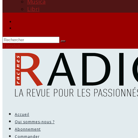
Musica
Libri
0 produit
Accueil
Qui sommes-nous ?
Abonnement
Commander