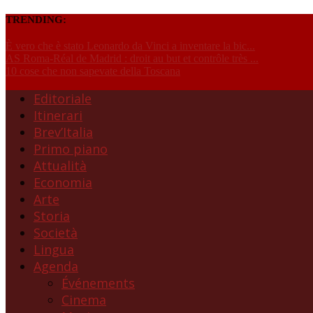
TRENDING:
È vero che è stato Leonardo da Vinci a inventare la bic...
AS Roma-Réal de Madrid : droit au but et contrôle très ...
10 cose che non sapevate della Toscana
Editoriale
Itinerari
Brev’Italia
Primo piano
Attualità
Economia
Arte
Storia
Società
Lingua
Agenda
Événements
Cinema