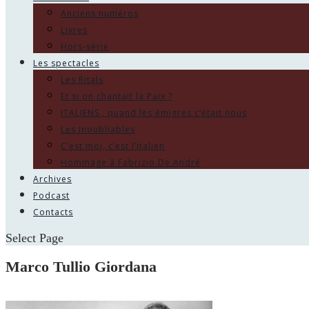
Anciens numéros
Livres
Hors-série
Les spectacles
Les Ritals
Et si on chantait la Paix ?
ITALIENS , quand les émigrés c’était nous
Les Inoubliables
C’est moi, c’est l’italien
Hommage à Fabrizio De André
Archives
Podcast
Contacts
Select Page
Marco Tullio Giordana