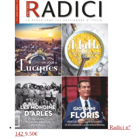
Radici n°
142
9.50
€