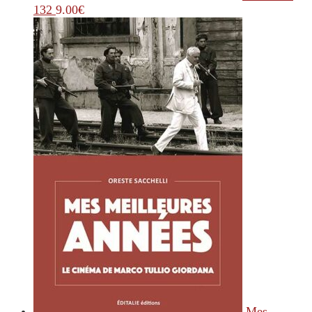
132
9.00
€
Mes