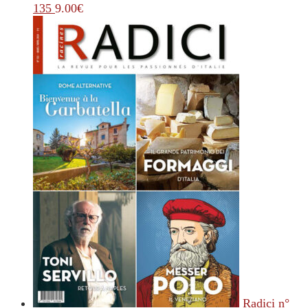
135
9.00
€
Radici n°