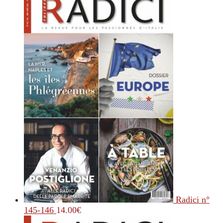
Radici n°
145-146
14.00
€