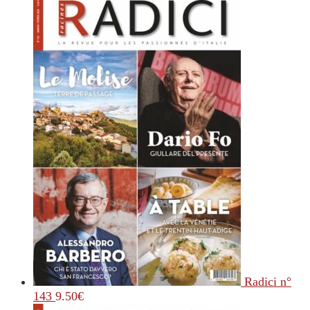
Radici n°
143
9.50
€