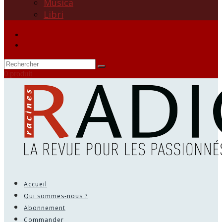
Musica
Libri
0 produit
Accueil
Qui sommes-nous ?
Abonnement
Commander