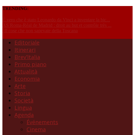
TRENDING:
È vero che è stato Leonardo da Vinci a inventare la bic...
AS Roma-Réal de Madrid : droit au but et contrôle très ...
10 cose che non sapevate della Toscana
Editoriale
Itinerari
Brev’Italia
Primo piano
Attualità
Economia
Arte
Storia
Società
Lingua
Agenda
Événements
Cinema