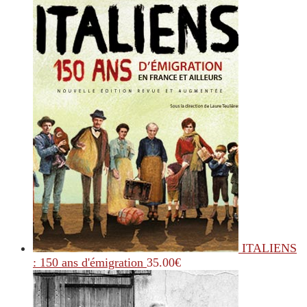
ITALIENS
: 150 ans d'émigration
35.00
€