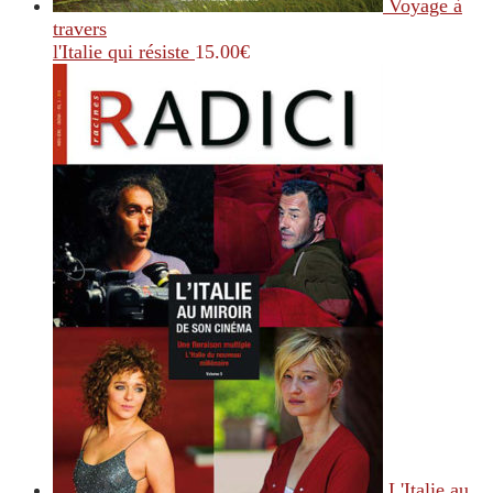
Voyage à
travers
l'Italie qui résiste
15.00
€
L'Italie au