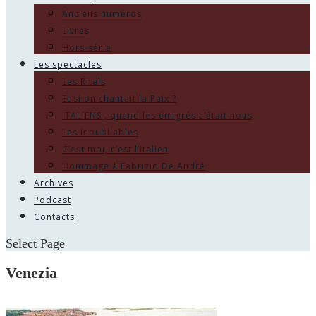
Anciens numéros
Livres
Hors-série
Les spectacles
Les Ritals
Et si on chantait la Paix ?
ITALIENS , quand les émigrés c’était nous
Les Inoubliables
C’est moi, c’est l’italien
Hommage à Fabrizio De André
Archives
Podcast
Contacts
Select Page
Venezia