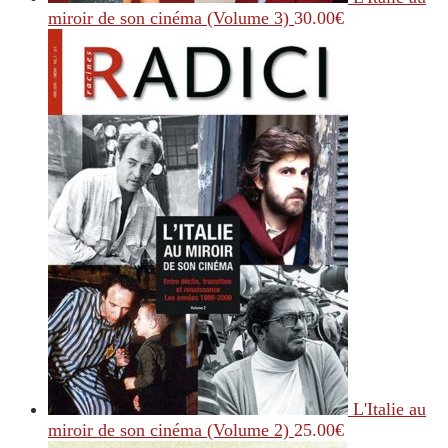
miroir de son cinéma (Volume 3)
30.00
€
L'Italie au
miroir de son cinéma (Volume 2)
25.00
€