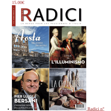
15.00
€
Radici n°