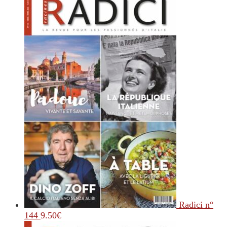
Radici n°
144
9.50
€