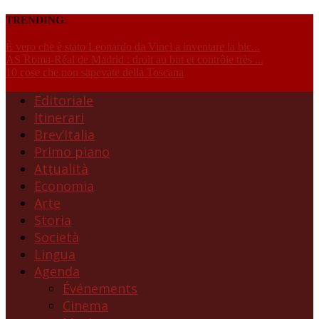
TRENDING:
È vero che è stato Leonardo da Vinci a inventare la bic...
AS Roma-Réal de Madrid : droit au but et contrôle très ...
10 cose che non sapevate della Toscana
Editoriale
Itinerari
Brev’Italia
Primo piano
Attualità
Economia
Arte
Storia
Società
Lingua
Agenda
Événements
Cinema