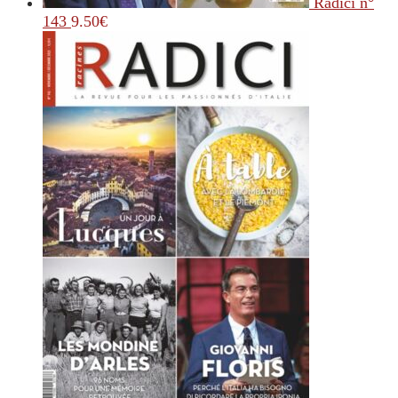
Radici n°
143
9.50
€