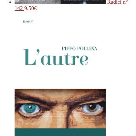
Radici n°
142
9.50
€