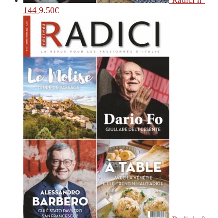
Radici n°
144
9.50
€