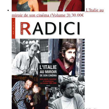
L'Italie au
miroir de son cinéma (Volume 3)
30.00
€