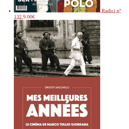
Radici n°
132
9.00
€