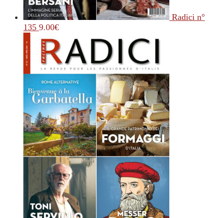
Radici n°
135
9.00
€