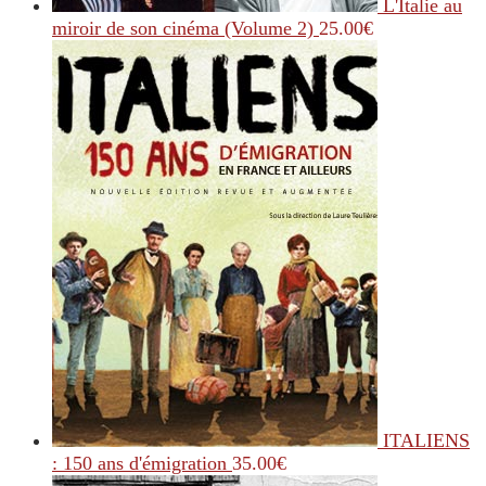
L'Italie au
miroir de son cinéma (Volume 2)
25.00
€
ITALIENS
: 150 ans d'émigration
35.00
€