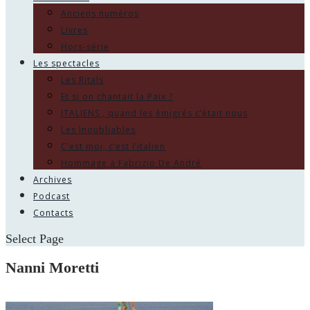
Anciens numéros
Livres
Hors-série
Les spectacles
Les Ritals
Et si on chantait la Paix ?
ITALIENS , quand les émigrés c’était nous
Les Inoubliables
C’est moi, c’est l’italien
Hommage à Fabrizio De André
Archives
Podcast
Contacts
Select Page
Nanni Moretti