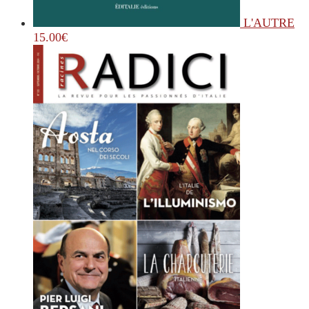
L'AUTRE
15.00
€