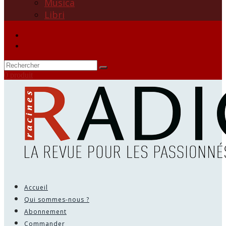
Musica
Libri
0 produit
Accueil
Qui sommes-nous ?
Abonnement
Commander