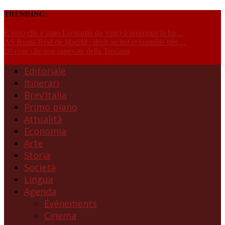
TRENDING:
È vero che è stato Leonardo da Vinci a inventare la bic...
AS Roma-Réal de Madrid : droit au but et contrôle très ...
10 cose che non sapevate della Toscana
Editoriale
Itinerari
Brev’Italia
Primo piano
Attualità
Economia
Arte
Storia
Società
Lingua
Agenda
Événements
Cinema