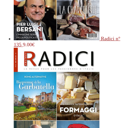
Radici n°
135
9.00
€