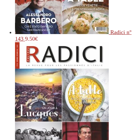
Radici n°
143
9.50
€