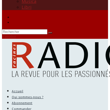
Musica
Libri
0 produit
Accueil
Qui sommes-nous ?
Abonnement
Commander