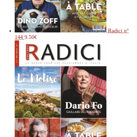
Radici n°
144
9.50
€