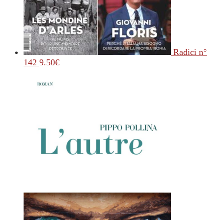
Radici n°
142
9.50
€