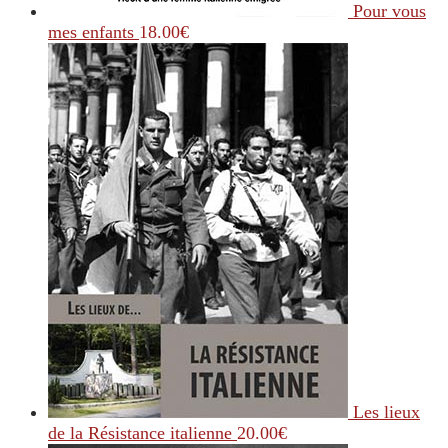
Pour vous
mes enfants
18.00
€
Les lieux
de la Résistance italienne
20.00
€