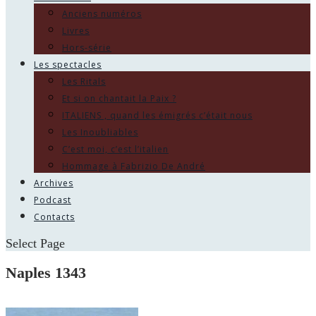
Anciens numéros
Livres
Hors-série
Les spectacles
Les Ritals
Et si on chantait la Paix ?
ITALIENS , quand les émigrés c’était nous
Les Inoubliables
C’est moi, c’est l’italien
Hommage à Fabrizio De André
Archives
Podcast
Contacts
Select Page
Naples 1343