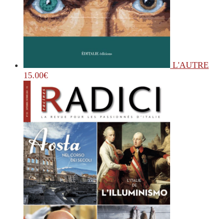
L'AUTRE
15.00
€