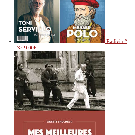
Radici n°
132
9.00
€