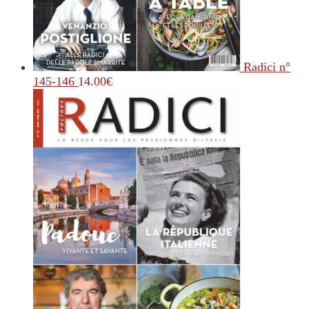
Radici n°
145-146
14.00
€