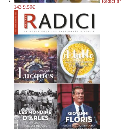
Radici n°
143
9.50
€