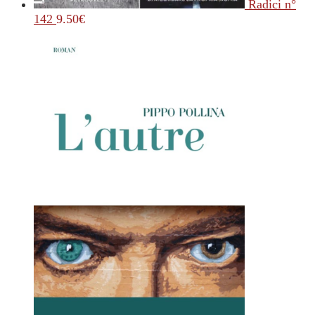
Radici n°
142
9.50
€