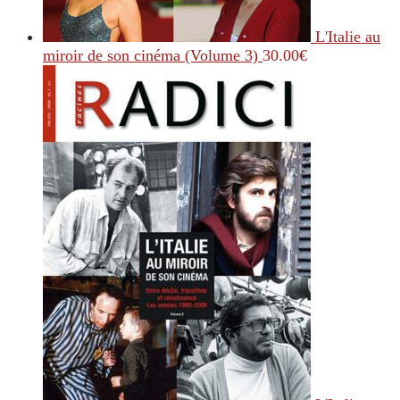
L'Italie au
miroir de son cinéma (Volume 3)
30.00
€