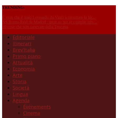
TRENDING:
È vero che è stato Leonardo da Vinci a inventare la bic...
AS Roma-Réal de Madrid : droit au but et contrôle très ...
10 cose che non sapevate della Toscana
Editoriale
Itinerari
Brev’Italia
Primo piano
Attualità
Economia
Arte
Storia
Società
Lingua
Agenda
Événements
Cinema