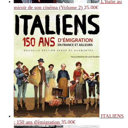
L'Italie au
miroir de son cinéma (Volume 2)
25.00
€
ITALIENS
: 150 ans d'émigration
35.00
€