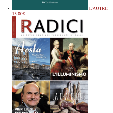
L'AUTRE
15.00
€