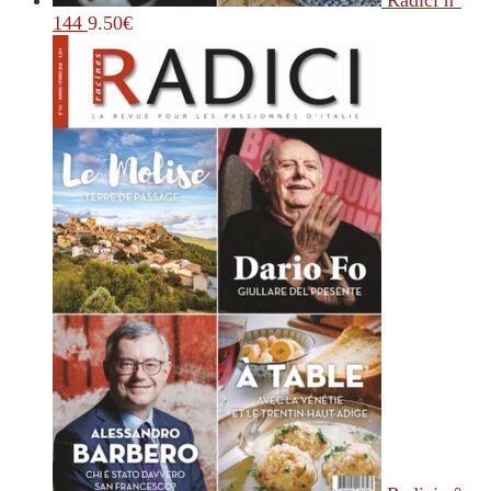
Radici n°
144
9.50
€