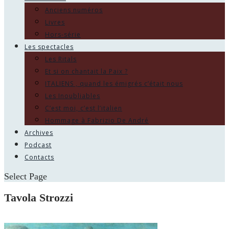
Anciens numéros
Livres
Hors-série
Les spectacles
Les Ritals
Et si on chantait la Paix ?
ITALIENS , quand les émigrés c’était nous
Les Inoubliables
C’est moi, c’est l’italien
Hommage à Fabrizio De André
Archives
Podcast
Contacts
Select Page
Tavola Strozzi