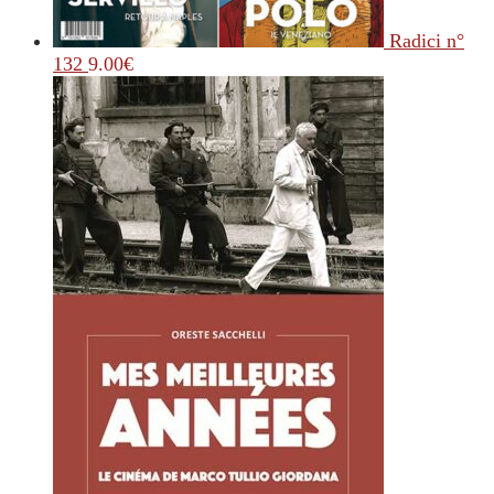
Radici n°
132
9.00
€