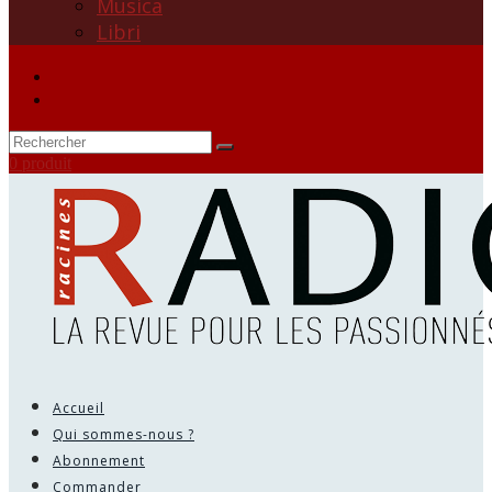
Musica
Libri
0 produit
Accueil
Qui sommes-nous ?
Abonnement
Commander