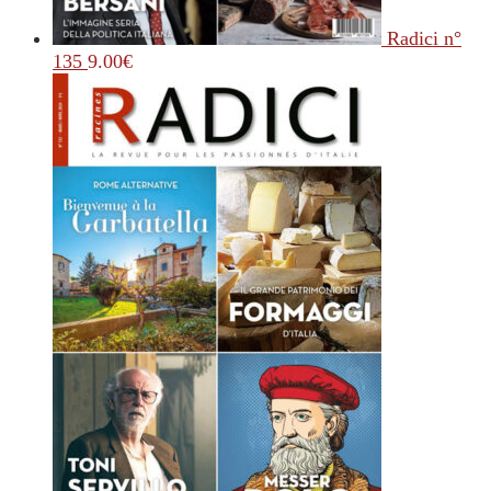
Radici n°
135
9.00
€