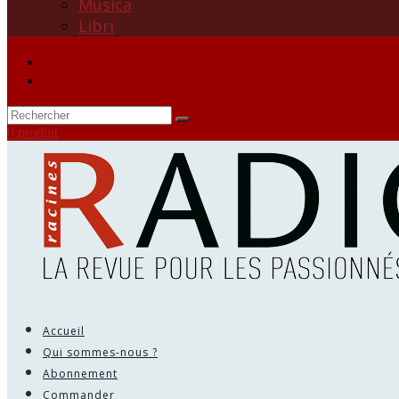
Musica
Libri
0 produit
Accueil
Qui sommes-nous ?
Abonnement
Commander