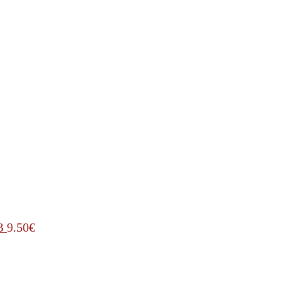
3
9.50
€