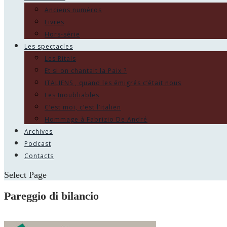
Anciens numéros
Livres
Hors-série
Les spectacles
Les Ritals
Et si on chantait la Paix ?
ITALIENS , quand les émigrés c’était nous
Les Inoubliables
C’est moi, c’est l’italien
Hommage à Fabrizio De André
Archives
Podcast
Contacts
Select Page
Pareggio di bilancio