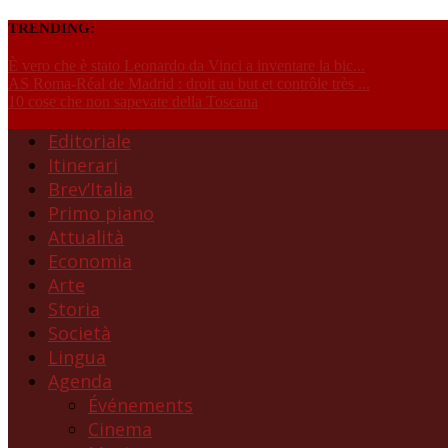
TRENDING:
È vero che è stato Leonardo da Vinci a inventare la bic...
AS Roma-Réal de Madrid : droit au but et contrôle très ...
10 cose che non sapevate della Toscana
Editoriale
Itinerari
Brev’Italia
Primo piano
Attualità
Economia
Arte
Storia
Società
Lingua
Agenda
Événements
Cinema