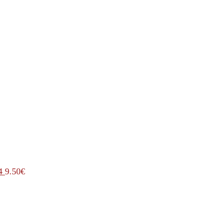
4
9.50
€