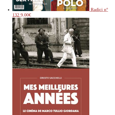
Radici n°
132
9.00
€