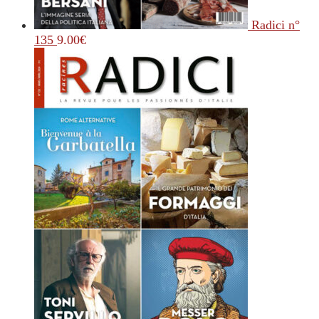
Radici n°
135
9.00
€