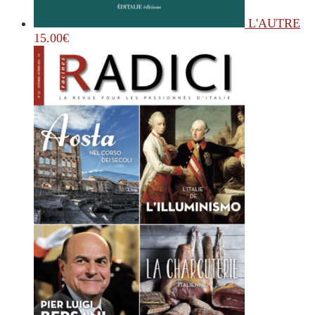
L'AUTRE
15.00
€