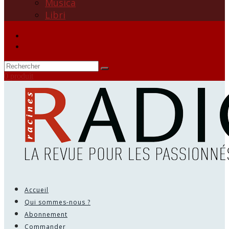
Musica
Libri
0 produit
Accueil
Qui sommes-nous ?
Abonnement
Commander