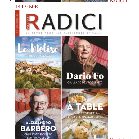
Radici n°
144
9.50
€