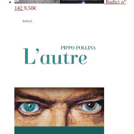
Radici n°
142
9.50
€