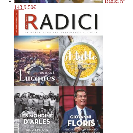
Radici n°
143
9.50
€