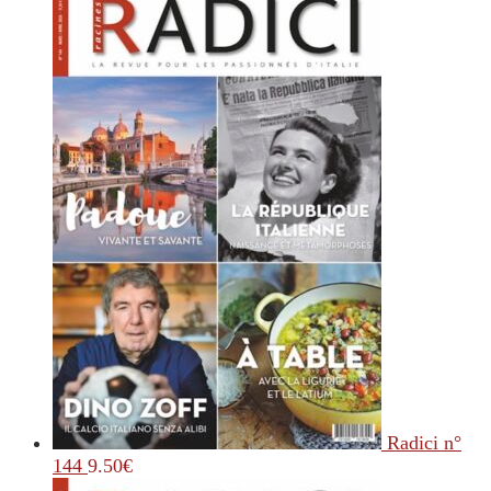
Radici n°
144
9.50
€