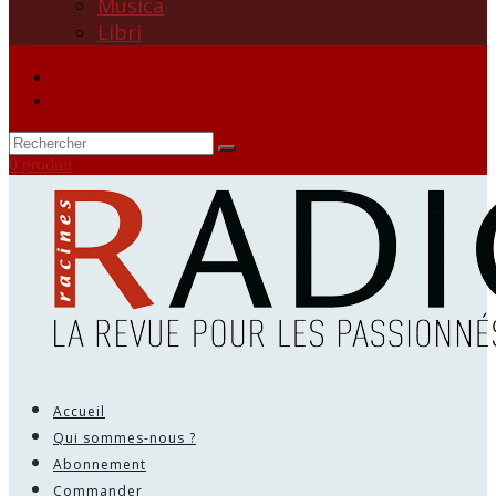
Musica
Libri
0 produit
Accueil
Qui sommes-nous ?
Abonnement
Commander