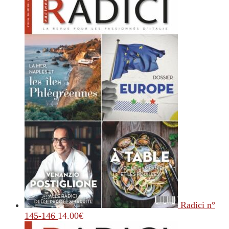
Radici n°
145-146
14.00
€