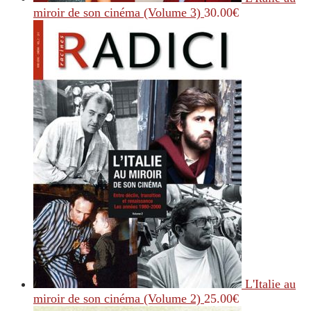
miroir de son cinéma (Volume 3)
30.00
€
L'Italie au
miroir de son cinéma (Volume 2)
25.00
€