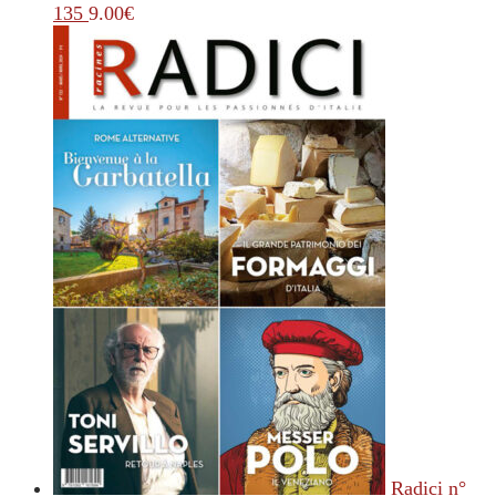
135
9.00
€
Radici n°