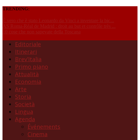
TRENDING:
È vero che è stato Leonardo da Vinci a inventare la bic...
AS Roma-Réal de Madrid : droit au but et contrôle très ...
10 cose che non sapevate della Toscana
Editoriale
Itinerari
Brev’Italia
Primo piano
Attualità
Economia
Arte
Storia
Società
Lingua
Agenda
Événements
Cinema