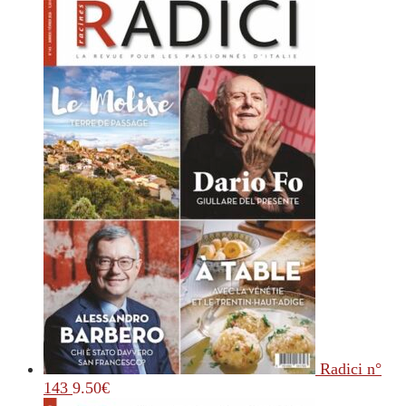
Radici n°
143
9.50
€