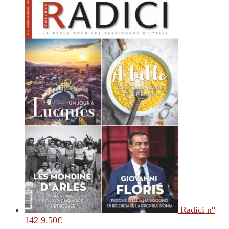
Radici n°
142
9.50
€