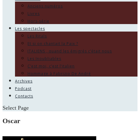
Anciens numéros
Livres
Hors-série
Les spectacles
Les Ritals
Et si on chantait la Paix ?
ITALIENS , quand les émigrés c’était nous
Les Inoubliables
C’est moi, c’est l’italien
Hommage à Fabrizio De André
Archives
Podcast
Contacts
Select Page
Oscar