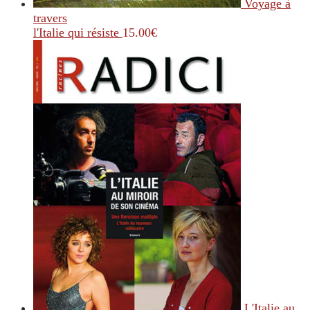
Voyage à
travers
l'Italie qui résiste
15.00
€
L'Italie au