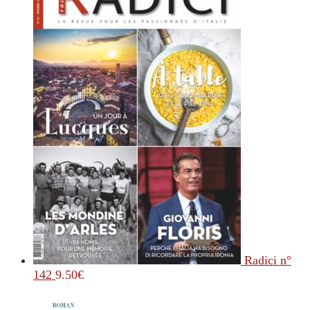
Radici n°
142
9.50
€