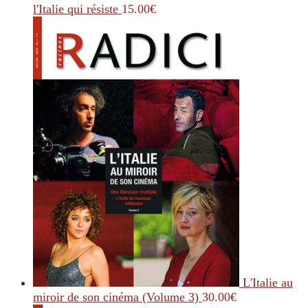
l'Italie qui résiste
15.00
€
L'Italie au
miroir de son cinéma (Volume 3)
30.00
€