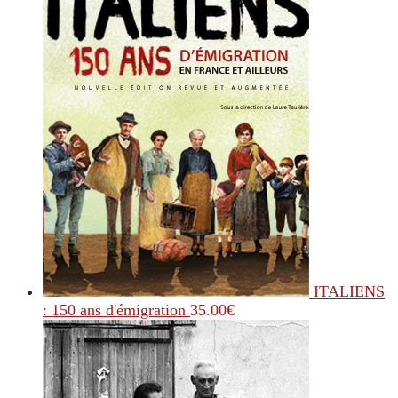
ITALIENS
: 150 ans d'émigration
35.00
€