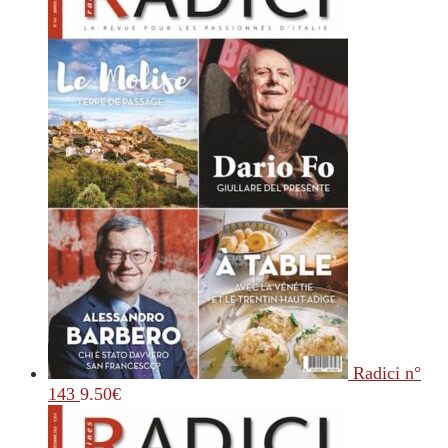
Radici n°
143
9.50
€