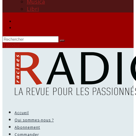
Musica
Libri
0 produit
Accueil
Qui sommes-nous ?
Abonnement
Commander