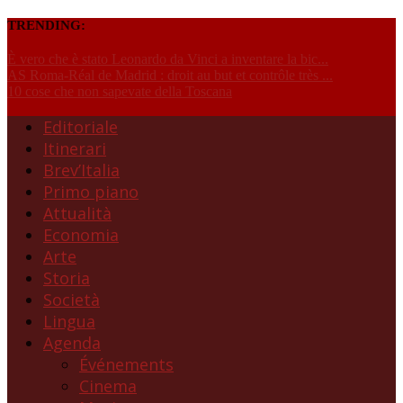
TRENDING:
È vero che è stato Leonardo da Vinci a inventare la bic...
AS Roma-Réal de Madrid : droit au but et contrôle très ...
10 cose che non sapevate della Toscana
Editoriale
Itinerari
Brev’Italia
Primo piano
Attualità
Economia
Arte
Storia
Società
Lingua
Agenda
Événements
Cinema