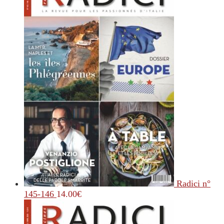
Radici n°
145-146
14.00
€