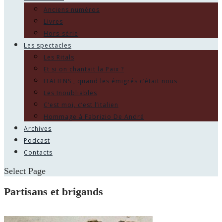
Anciens numéros
Livres
Hors-série
Les spectacles
Les Ritals
Et si on chantait la Paix ?
ITALIENS , quand les émigrés c’était nous
Les Inoubliables
C’est moi, c’est l’italien
Hommage à Fabrizio De André
Archives
Podcast
Contacts
Select Page
Partisans et brigands