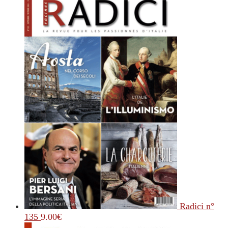
Radici n°
135
9.00
€