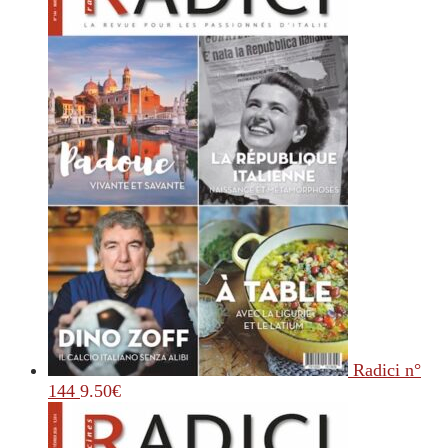
Radici n°
144
9.50
€