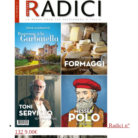
Radici n°
132
9.00
€