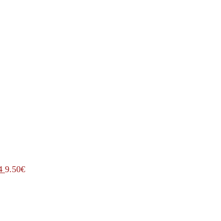
4
9.50
€