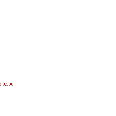
3
9.50
€