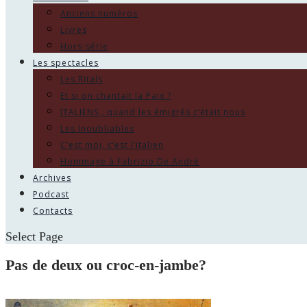
Anciens numéros
Livres
Hors-série
Les spectacles
Les Ritals
Et si on chantait la Paix ?
ITALIENS , quand les émigrés c’était nous
Les Inoubliables
C’est moi, c’est l’italien
Hommage à Fabrizio De André
Archives
Podcast
Contacts
Select Page
Pas de deux ou croc-en-jambe?