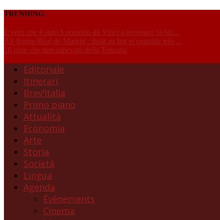
TRENDING:
È vero che è stato Leonardo da Vinci a inventare la bic...
AS Roma-Réal de Madrid : droit au but et contrôle très ...
10 cose che non sapevate della Toscana
Editoriale
Itinerari
Brev’Italia
Primo piano
Attualità
Economia
Arte
Storia
Società
Lingua
Agenda
Événements
Cinema