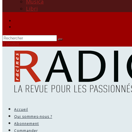
Musica
Libri
0 produit
Accueil
Qui sommes-nous ?
Abonnement
Commander