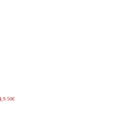
4
9.50
€