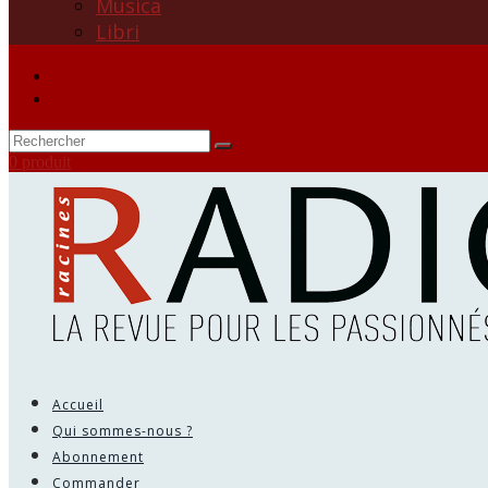
Musica
Libri
0 produit
Accueil
Qui sommes-nous ?
Abonnement
Commander