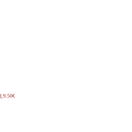
3
9.50
€