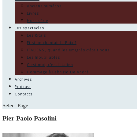
Anciens numéros
Livres
Hors-série
Les spectacles
Les Ritals
Et si on chantait la Paix ?
ITALIENS , quand les émigrés c’était nous
Les Inoubliables
C’est moi, c’est l’italien
Hommage à Fabrizio De André
Archives
Podcast
Contacts
Select Page
Pier Paolo Pasolini