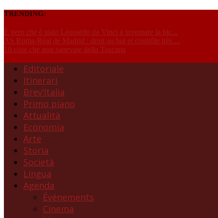
TRENDING:
È vero che è stato Leonardo da Vinci a inventare la bic...
AS Roma-Réal de Madrid : droit au but et contrôle très ...
10 cose che non sapevate della Toscana
Editoriale
Itinerari
Brev’Italia
Primo piano
Attualità
Economia
Arte
Storia
Società
Lingua
Agenda
Événements
Cinema