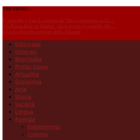
TRENDING:
È vero che è stato Leonardo da Vinci a inventare la bic...
AS Roma-Réal de Madrid : droit au but et contrôle très ...
10 cose che non sapevate della Toscana
Editoriale
Itinerari
Brev’Italia
Primo piano
Attualità
Economia
Arte
Storia
Società
Lingua
Agenda
Événements
Cinema