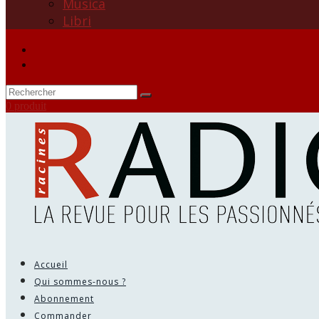
Musica
Libri
0 produit
Accueil
Qui sommes-nous ?
Abonnement
Commander