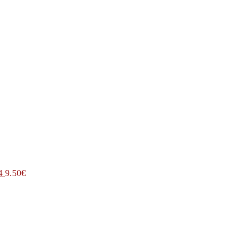
4
9.50
€