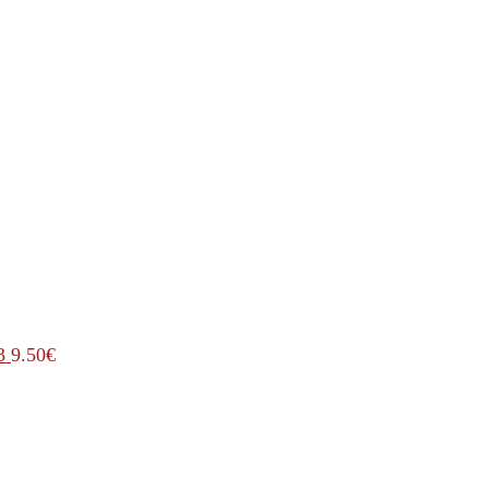
3
9.50
€