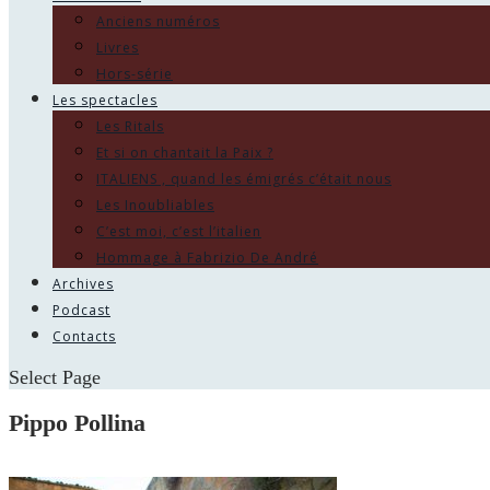
Anciens numéros
Livres
Hors-série
Les spectacles
Les Ritals
Et si on chantait la Paix ?
ITALIENS , quand les émigrés c’était nous
Les Inoubliables
C’est moi, c’est l’italien
Hommage à Fabrizio De André
Archives
Podcast
Contacts
Select Page
Pippo Pollina