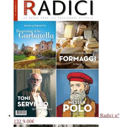
Radici n°
132
9.00
€