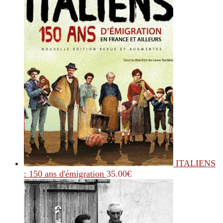
ITALIENS
: 150 ans d'émigration
35.00
€