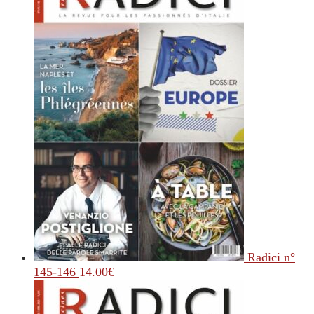
Radici n°
145-146
14.00
€