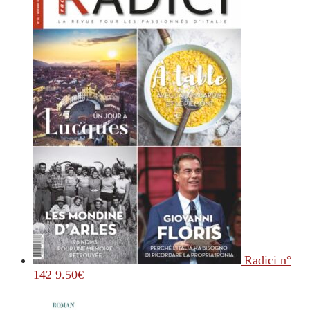
Radici n°
142
9.50
€