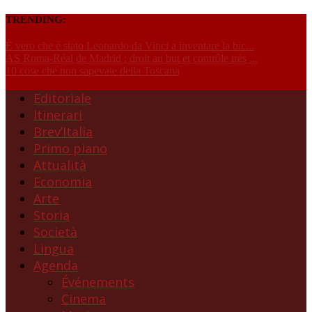
TRENDING:
È vero che è stato Leonardo da Vinci a inventare la bic...
AS Roma-Réal de Madrid : droit au but et contrôle très ...
10 cose che non sapevate della Toscana
Editoriale
Itinerari
Brev’Italia
Primo piano
Attualità
Economia
Arte
Storia
Società
Lingua
Agenda
Événements
Cinema