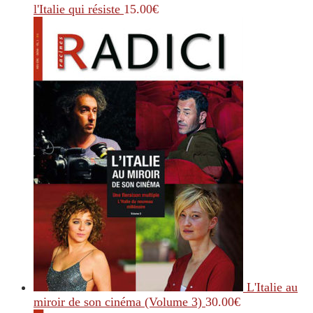
l'Italie qui résiste
15.00
€
L'Italie au
miroir de son cinéma (Volume 3)
30.00
€