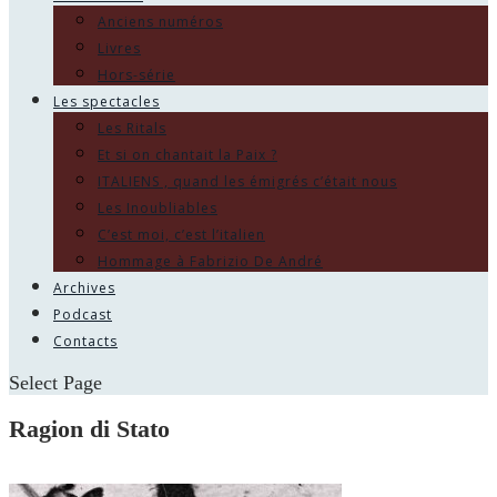
Anciens numéros
Livres
Hors-série
Les spectacles
Les Ritals
Et si on chantait la Paix ?
ITALIENS , quand les émigrés c’était nous
Les Inoubliables
C’est moi, c’est l’italien
Hommage à Fabrizio De André
Archives
Podcast
Contacts
Select Page
Ragion di Stato