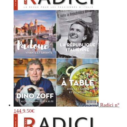
Radici n°
144
9.50
€