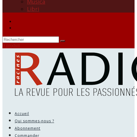
Musica
Libri
0 produit
Accueil
Qui sommes-nous ?
Abonnement
Commander