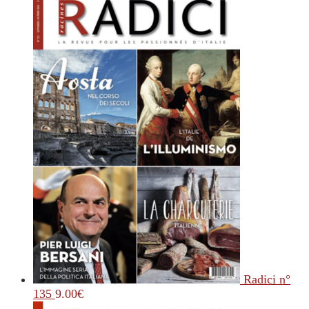
Radici n°
135
9.00
€