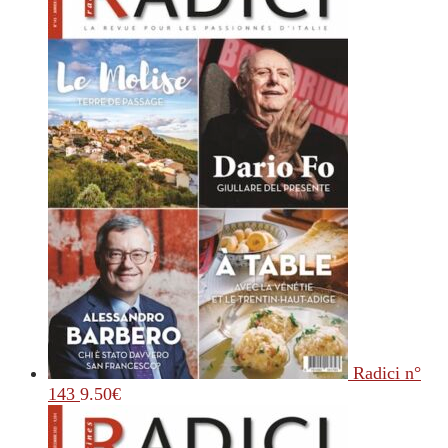
Radici n°
143
9.50
€