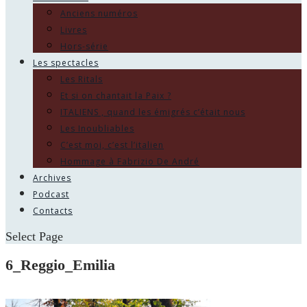
Anciens numéros
Livres
Hors-série
Les spectacles
Les Ritals
Et si on chantait la Paix ?
ITALIENS , quand les émigrés c’était nous
Les Inoubliables
C’est moi, c’est l’italien
Hommage à Fabrizio De André
Archives
Podcast
Contacts
Select Page
6_Reggio_Emilia