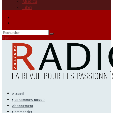
Musica
Libri
0 produit
Accueil
Qui sommes-nous ?
Abonnement
Commander