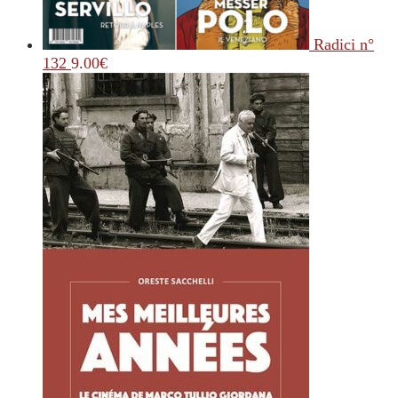
Radici n°
132
9.00
€