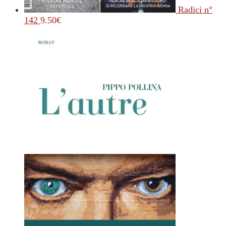
Radici n°
142
9.50
€