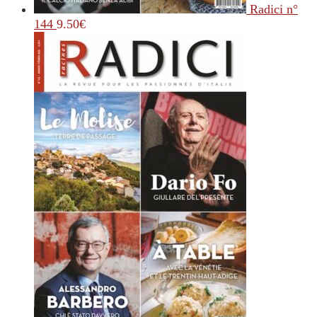
Radici n°
144
9.50
€