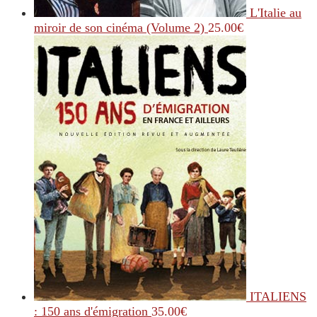
L'Italie au
miroir de son cinéma (Volume 2)
25.00
€
ITALIENS
: 150 ans d'émigration
35.00
€