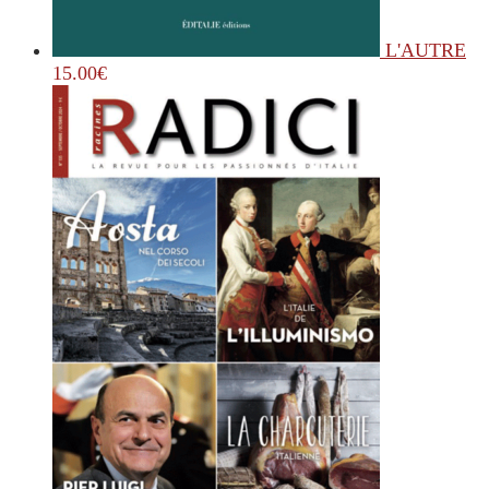
L'AUTRE
15.00
€