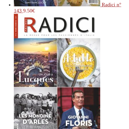
Radici n°
143
9.50
€