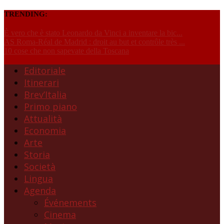
TRENDING:
È vero che è stato Leonardo da Vinci a inventare la bic...
AS Roma-Réal de Madrid : droit au but et contrôle très ...
10 cose che non sapevate della Toscana
Editoriale
Itinerari
Brev’Italia
Primo piano
Attualità
Economia
Arte
Storia
Società
Lingua
Agenda
Événements
Cinema