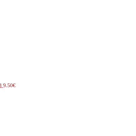
3
9.50
€