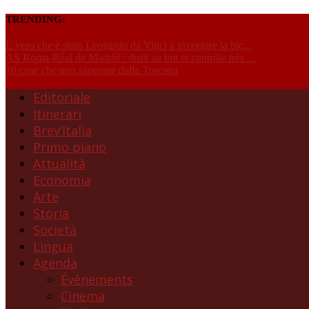
TRENDING:
È vero che è stato Leonardo da Vinci a inventare la bic...
AS Roma-Réal de Madrid : droit au but et contrôle très ...
10 cose che non sapevate della Toscana
Editoriale
Itinerari
Brev’Italia
Primo piano
Attualità
Economia
Arte
Storia
Società
Lingua
Agenda
Événements
Cinema