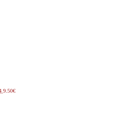
4
9.50
€