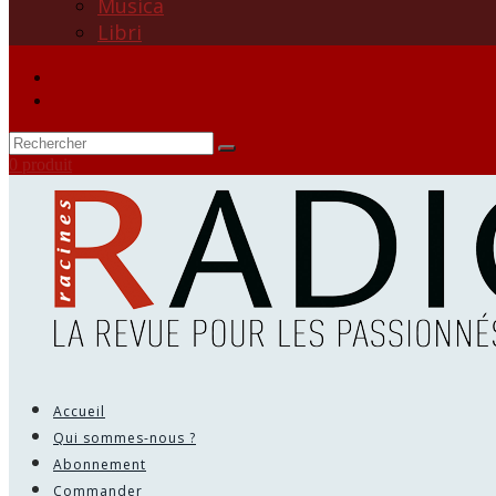
Musica
Libri
0 produit
Accueil
Qui sommes-nous ?
Abonnement
Commander