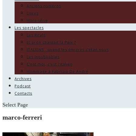
Anciens numéros
Livres
Hors-série
Les spectacles
Les Ritals
Et si on chantait la Paix ?
ITALIENS , quand les émigrés c’était nous
Les Inoubliables
C’est moi, c’est l’italien
Hommage à Fabrizio De André
Archives
Podcast
Contacts
Select Page
marco-ferreri