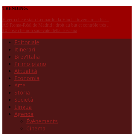
TRENDING:
È vero che è stato Leonardo da Vinci a inventare la bic...
AS Roma-Réal de Madrid : droit au but et contrôle très ...
10 cose che non sapevate della Toscana
Editoriale
Itinerari
Brev’Italia
Primo piano
Attualità
Economia
Arte
Storia
Società
Lingua
Agenda
Événements
Cinema