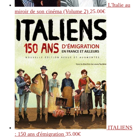
L'Italie au
miroir de son cinéma (Volume 2)
25.00
€
ITALIENS
: 150 ans d'émigration
35.00
€