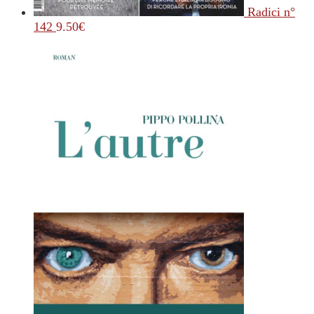
Radici n°
142
9.50
€