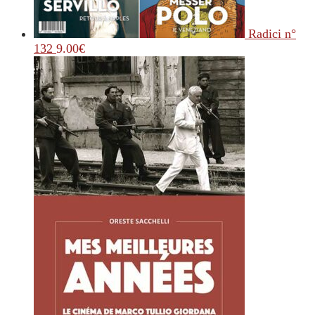
Radici n°
132
9.00
€