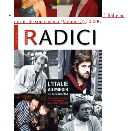
L'Italie au
miroir de son cinéma (Volume 3)
30.00
€