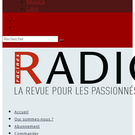
Musica
Libri
0 produit
Accueil
Qui sommes-nous ?
Abonnement
Commander