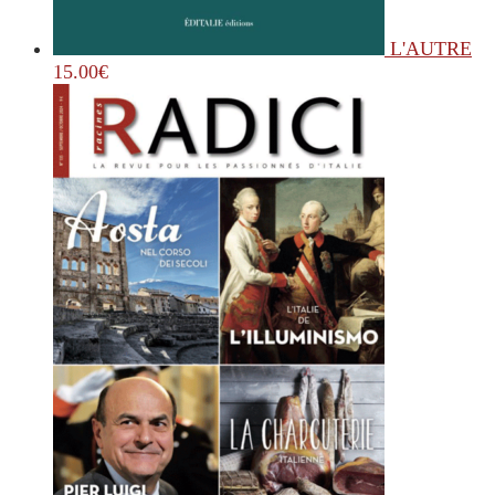
L'AUTRE
15.00
€