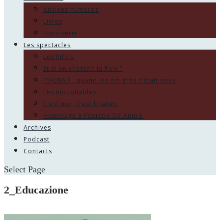
Anciens numéros
Livres
Hors-série
Les spectacles
Les Ritals
Et si on chantait la Paix ?
ITALIENS , quand les émigrés c’était nous
Les Inoubliables
C’est moi, c’est l’italien
Hommage à Fabrizio De André
Archives
Podcast
Contacts
Select Page
2_Educazione