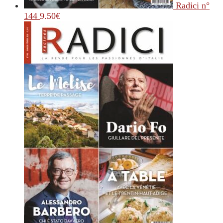
Radici n°
144
9.50
€