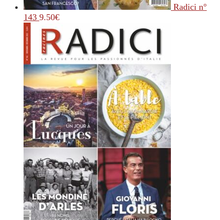
Radici n°
143
9.50
€