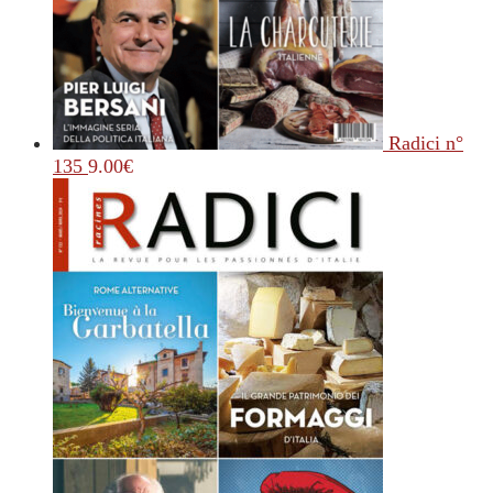
Radici n°
135
9.00
€