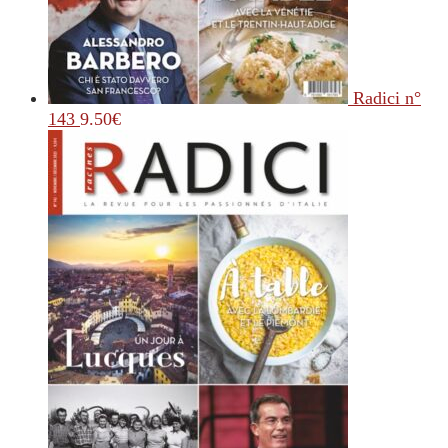
Radici n°
143
9.50
€