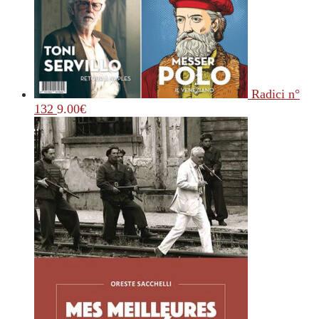
Radici n°
132
9.00
€