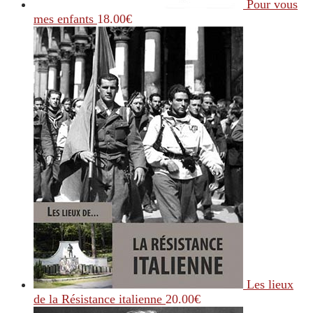
Pour vous
mes enfants
18.00
€
Les lieux
de la Résistance italienne
20.00
€