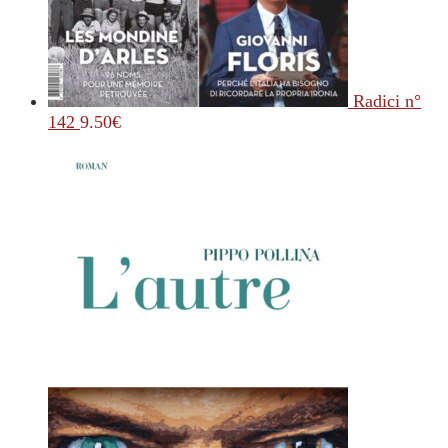
Radici n°
142
9.50
€