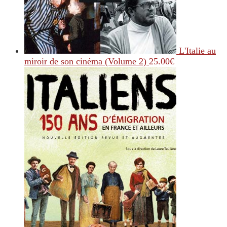
L'Italie au
miroir de son cinéma (Volume 2)
25.00
€