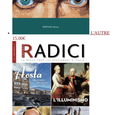
L'AUTRE
15.00
€