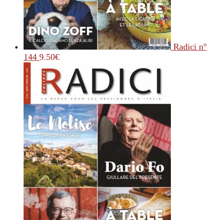
Radici n°
144
9.50
€