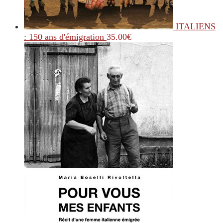
ITALIENS
: 150 ans d'émigration
35.00
€