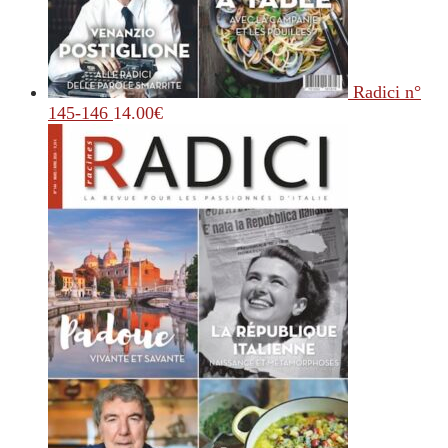
Radici n°
145-146
14.00
€