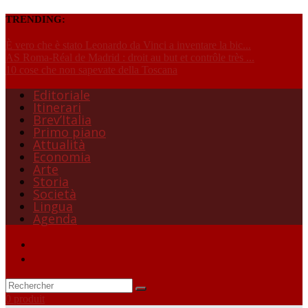
TRENDING:
È vero che è stato Leonardo da Vinci a inventare la bic...
AS Roma-Réal de Madrid : droit au but et contrôle très ...
10 cose che non sapevate della Toscana
Editoriale
Itinerari
Brev’Italia
Primo piano
Attualità
Economia
Arte
Storia
Società
Lingua
Agenda
0 produit