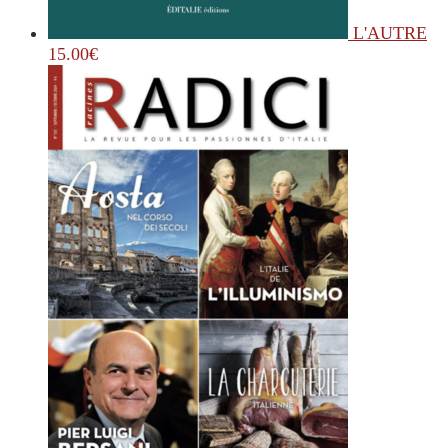
L'AUTRE
15.00
€