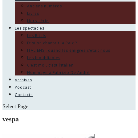
Anciens numéros
Livres
Hors-série
Les spectacles
Les Ritals
Et si on chantait la Paix ?
ITALIENS , quand les émigrés c’était nous
Les Inoubliables
C’est moi, c’est l’italien
Hommage à Fabrizio De André
Archives
Podcast
Contacts
Select Page
vespa