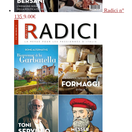
Radici n°
135
9.00
€