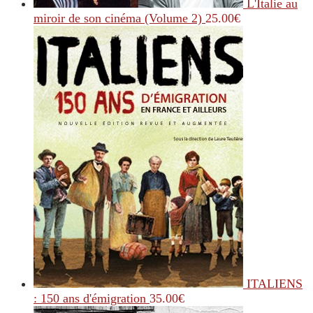
L'Italie au
miroir de son cinéma (Volume 2)
25.00
€
ITALIENS
: 150 ans d'émigration
35.00
€