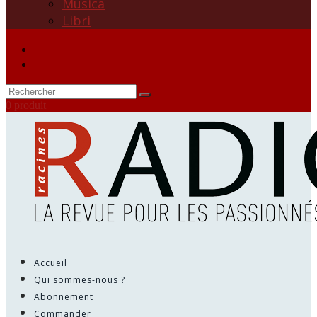
Musica
Libri
0 produit
Accueil
Qui sommes-nous ?
Abonnement
Commander