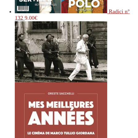
Radici n°
132
9.00
€