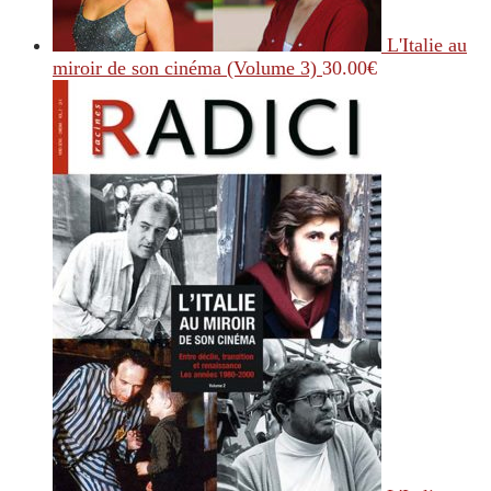
L'Italie au
miroir de son cinéma (Volume 3)
30.00
€