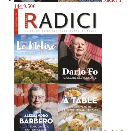
Radici n°
144
9.50
€