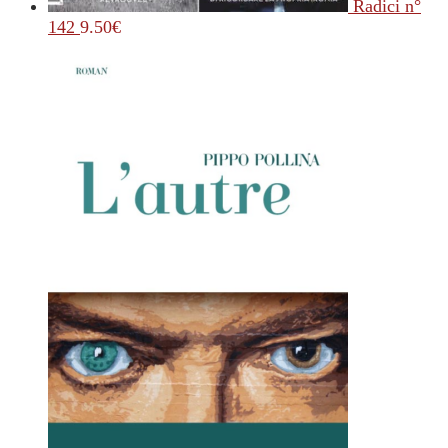
Radici n°
142
9.50
€