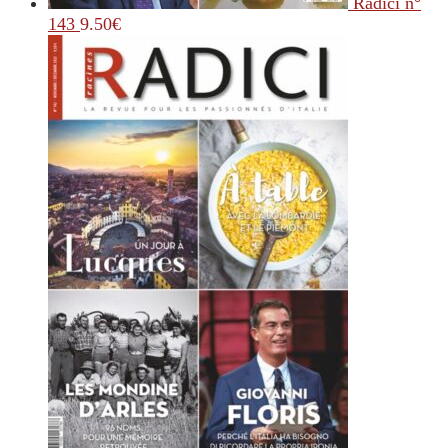
Radici n°
143
9.50
€