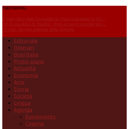
TRENDING:
È vero che è stato Leonardo da Vinci a inventare la bic...
AS Roma-Réal de Madrid : droit au but et contrôle très ...
10 cose che non sapevate della Toscana
Editoriale
Itinerari
Brev’Italia
Primo piano
Attualità
Economia
Arte
Storia
Società
Lingua
Agenda
Événements
Cinema