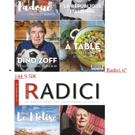
Radici n°
144
9.50
€