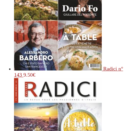
Radici n°
143
9.50
€