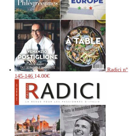
Radici n°
145-146
14.00
€