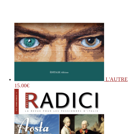
L'AUTRE
15.00
€