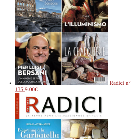
Radici n°
135
9.00
€