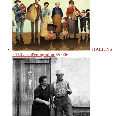
ITALIENS
: 150 ans d'émigration
35.00
€