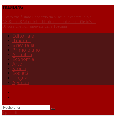
TRENDING:
È vero che è stato Leonardo da Vinci a inventare la bic...
AS Roma-Réal de Madrid : droit au but et contrôle très ...
10 cose che non sapevate della Toscana
Editoriale
Itinerari
Brev’Italia
Primo piano
Attualità
Economia
Arte
Storia
Società
Lingua
Agenda
0 produit