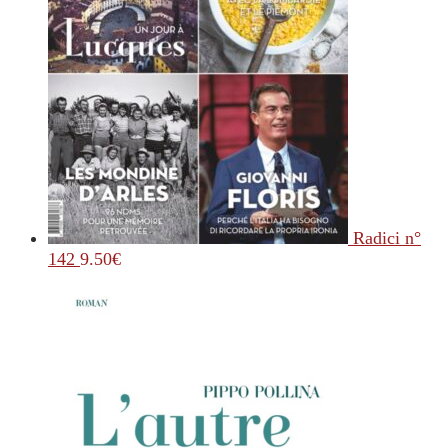
Radici n°
142
9.50
€