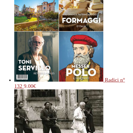
Radici n°
132
9.00
€