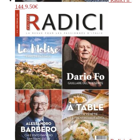
Radici n°
144
9.50
€