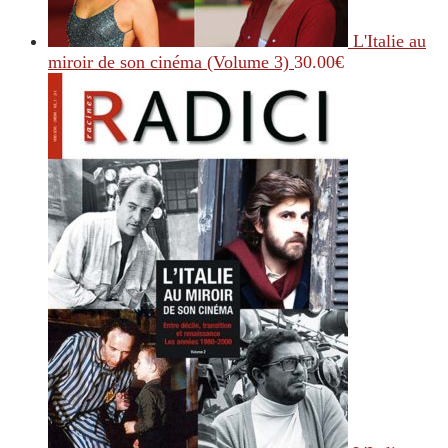
L'Italie au
miroir de son cinéma (Volume 3)
30.00
€