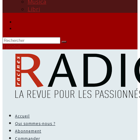
Musica
Libri
0 produit
Accueil
Qui sommes-nous ?
Abonnement
Commander