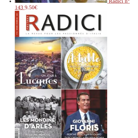
Radici n°
143
9.50
€