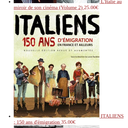
L'Italie au
miroir de son cinéma (Volume 2)
25.00
€
ITALIENS
: 150 ans d'émigration
35.00
€