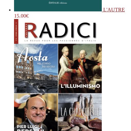
L'AUTRE
15.00
€