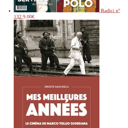
Radici n°
132
9.00
€