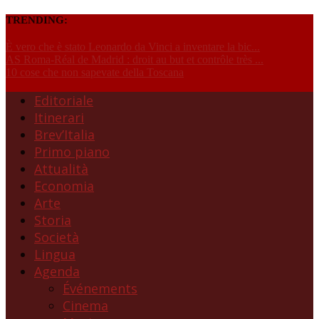
TRENDING:
È vero che è stato Leonardo da Vinci a inventare la bic...
AS Roma-Réal de Madrid : droit au but et contrôle très ...
10 cose che non sapevate della Toscana
Editoriale
Itinerari
Brev’Italia
Primo piano
Attualità
Economia
Arte
Storia
Società
Lingua
Agenda
Événements
Cinema