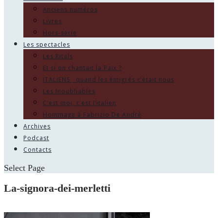
Anciens numéros
Livres
Hors-série
Les spectacles
Les Ritals
Et si on chantait la Paix ?
ITALIENS , quand les émigrés c’était nous
Les Inoubliables
C’est moi, c’est l’italien
Hommage à Fabrizio De André
Archives
Podcast
Contacts
Select Page
La-signora-dei-merletti