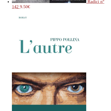
Radici n°
142
9.50
€