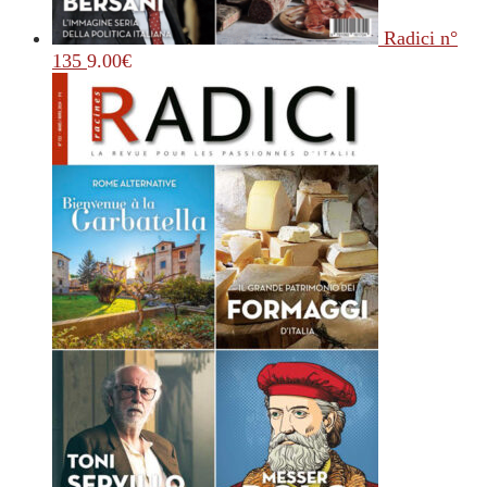
Radici n°
135
9.00
€