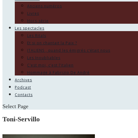
Anciens numéros
Livres
Hors-série
Les spectacles
Les Ritals
Et si on chantait la Paix ?
ITALIENS , quand les émigrés c’était nous
Les Inoubliables
C’est moi, c’est l’italien
Hommage à Fabrizio De André
Archives
Podcast
Contacts
Select Page
Toni-Servillo