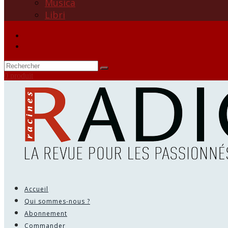
Musica
Libri
0 produit
Accueil
Qui sommes-nous ?
Abonnement
Commander