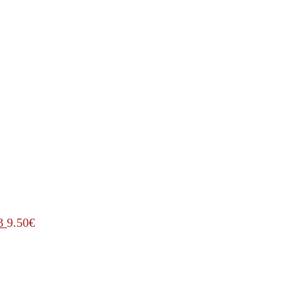
3
9.50
€