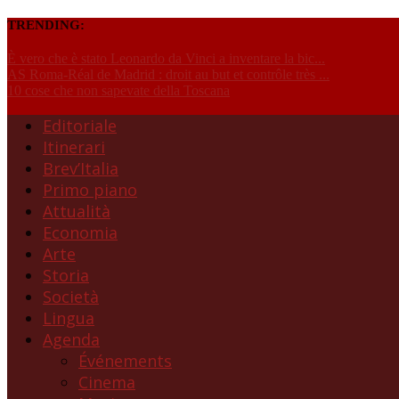
TRENDING:
È vero che è stato Leonardo da Vinci a inventare la bic...
AS Roma-Réal de Madrid : droit au but et contrôle très ...
10 cose che non sapevate della Toscana
Editoriale
Itinerari
Brev’Italia
Primo piano
Attualità
Economia
Arte
Storia
Società
Lingua
Agenda
Événements
Cinema