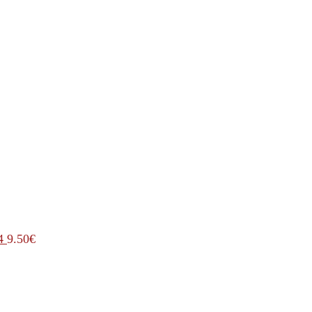
4
9.50
€