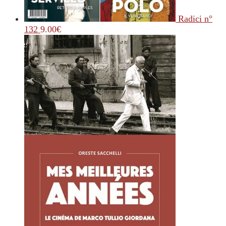
Radici n°
132
9.00
€