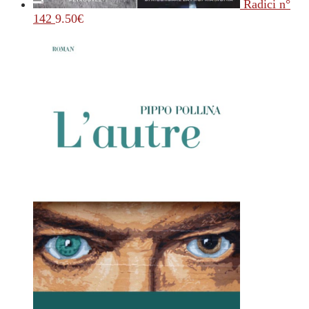
Radici n°
142
9.50
€