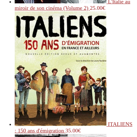
L'Italie au
miroir de son cinéma (Volume 2)
25.00
€
ITALIENS
: 150 ans d'émigration
35.00
€