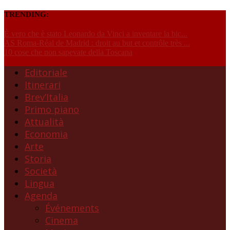
TRENDING:
È vero che è stato Leonardo da Vinci a inventare la bic...
AS Roma-Réal de Madrid : droit au but et contrôle très ...
10 cose che non sapevate della Toscana
Editoriale
Itinerari
Brev’Italia
Primo piano
Attualità
Economia
Arte
Storia
Società
Lingua
Agenda
Événements
Cinema