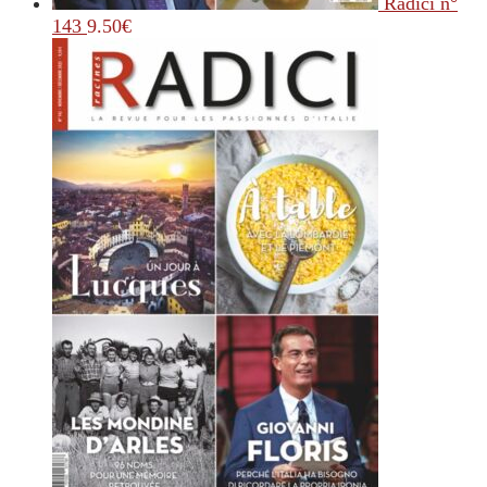
Radici n°
143
9.50
€