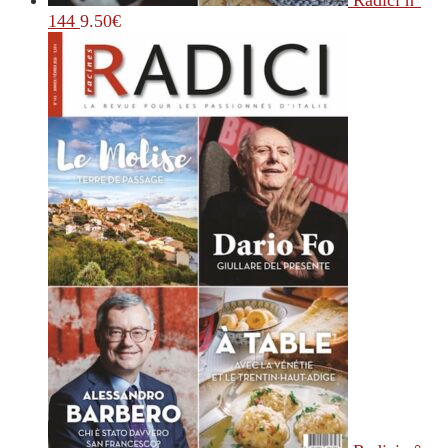
Radici n°
144
9.50
€