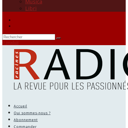
Musica
Libri
0 produit
Accueil
Qui sommes-nous ?
Abonnement
Commander