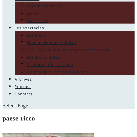
Anciens numéros
Livres
Hors-série
Les spectacles
Les Ritals
Et si on chantait la Paix ?
ITALIENS , quand les émigrés c’était nous
Les Inoubliables
C’est moi, c’est l’italien
Hommage à Fabrizio De André
Archives
Podcast
Contacts
Select Page
paese-ricco