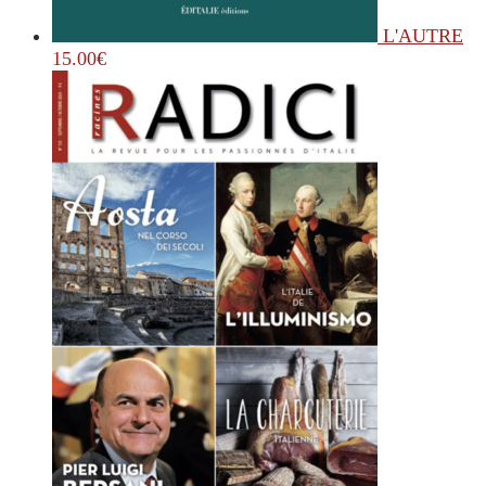
L'AUTRE
15.00
€