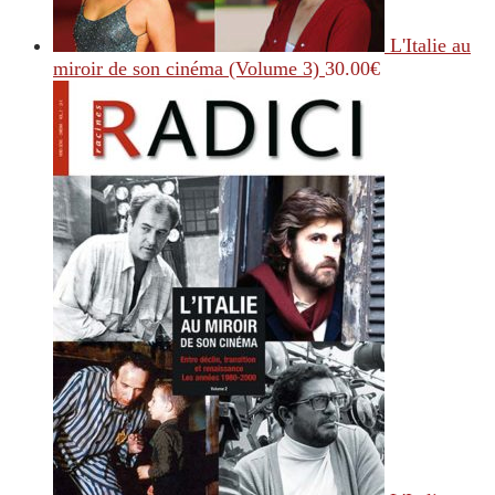
L'Italie au
miroir de son cinéma (Volume 3)
30.00
€