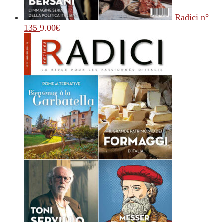
Radici n°
135
9.00
€