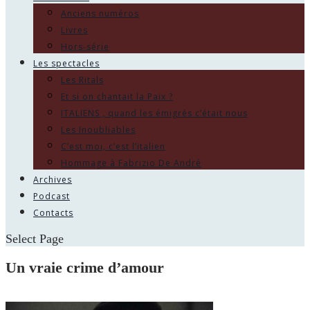
Anciens numéros
Livres
Hors-série
Les spectacles
Les Ritals
Et si on chantait la Paix ?
ITALIENS , quand les émigrés c’était nous
Les Inoubliables
C’est moi, c’est l’italien
Hommage à Fabrizio De André
Archives
Podcast
Contacts
Select Page
Un vraie crime d’amour