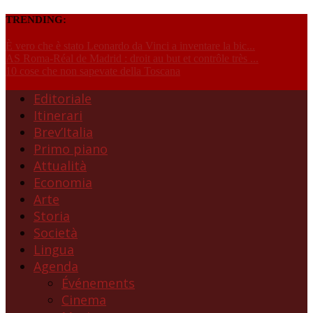
TRENDING:
È vero che è stato Leonardo da Vinci a inventare la bic...
AS Roma-Réal de Madrid : droit au but et contrôle très ...
10 cose che non sapevate della Toscana
Editoriale
Itinerari
Brev’Italia
Primo piano
Attualità
Economia
Arte
Storia
Società
Lingua
Agenda
Événements
Cinema