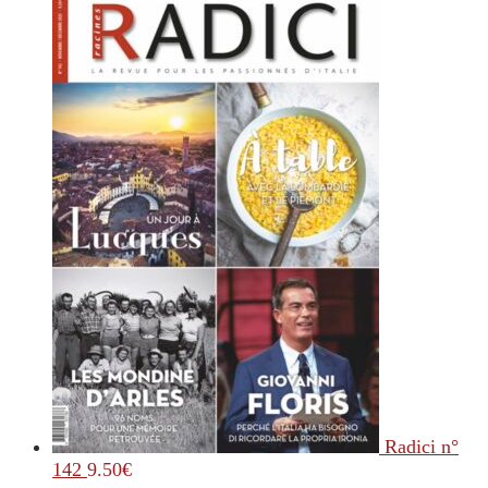
Radici n°
142
9.50
€