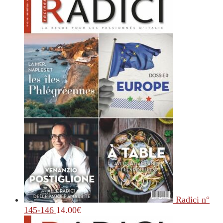
Radici n°
145-146
14.00
€