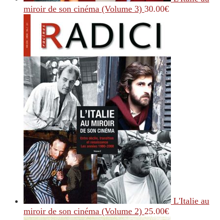
miroir de son cinéma (Volume 3)
30.00
€
L'Italie au
miroir de son cinéma (Volume 2)
25.00
€