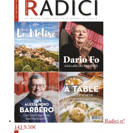
Radici n°
143
9.50
€