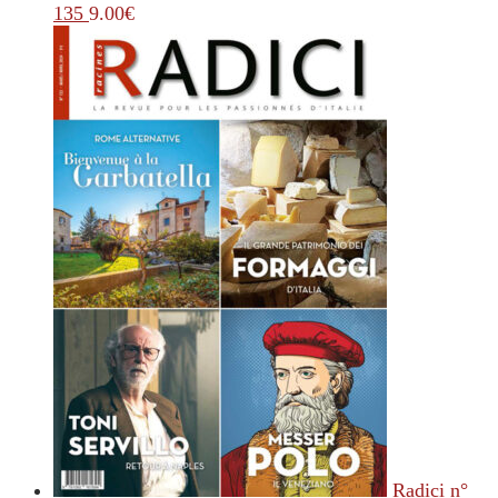
135
9.00
€
Radici n°