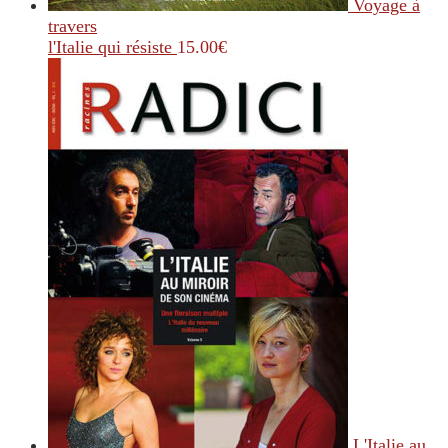
Voyage à
travers
l'Italie qui résiste
15.00
€
L'Italie au