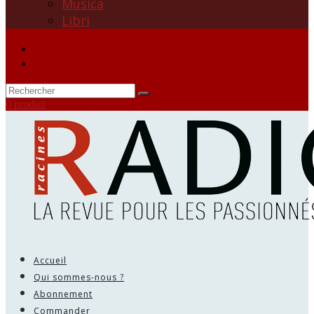
Musica
Libri
0 produit
Accueil
Qui sommes-nous ?
Abonnement
Commander