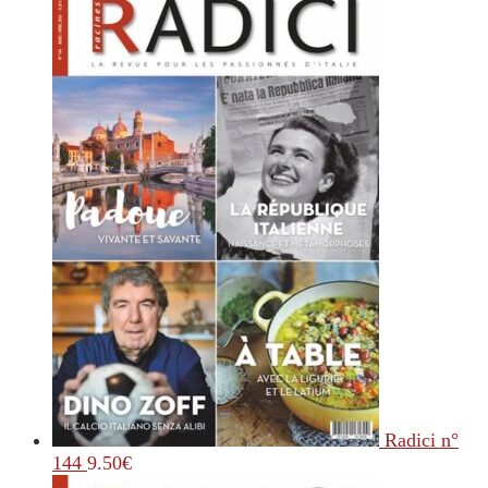
Radici n°
144
9.50
€