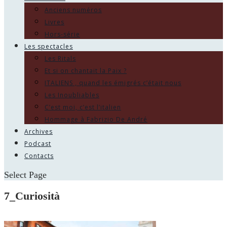
Anciens numéros
Livres
Hors-série
Les spectacles
Les Ritals
Et si on chantait la Paix ?
ITALIENS , quand les émigrés c’était nous
Les Inoubliables
C’est moi, c’est l’italien
Hommage à Fabrizio De André
Archives
Podcast
Contacts
Select Page
7_Curiosità