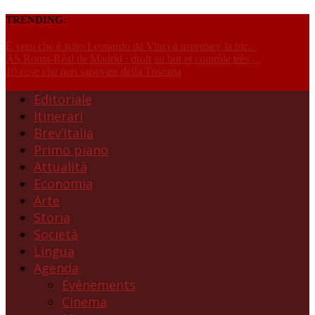
TRENDING:
È vero che è stato Leonardo da Vinci a inventare la bic...
AS Roma-Réal de Madrid : droit au but et contrôle très ...
10 cose che non sapevate della Toscana
Editoriale
Itinerari
Brev’Italia
Primo piano
Attualità
Economia
Arte
Storia
Società
Lingua
Agenda
Événements
Cinema