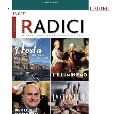
L'AUTRE
15.00
€