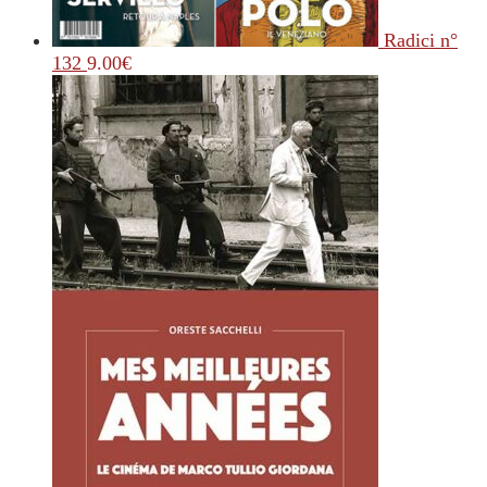
Radici n°
132
9.00
€