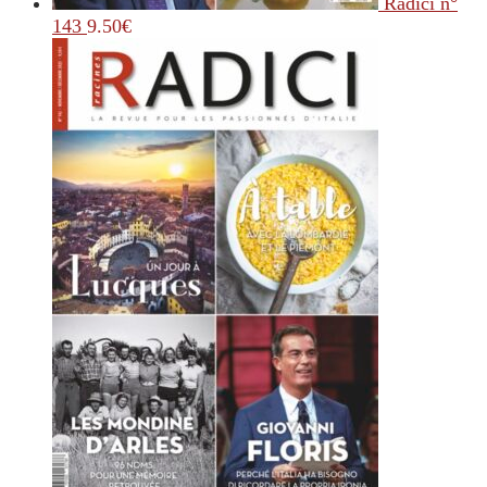
Radici n°
143
9.50
€