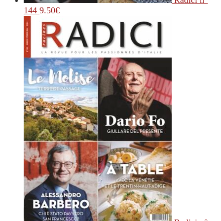
Radici n°
144
9.50
€