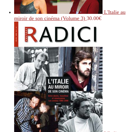
L'Italie au
miroir de son cinéma (Volume 3)
30.00
€