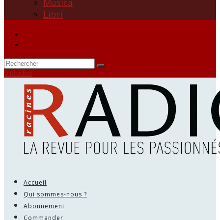
Musica
Libri
0 produit
Accueil
Qui sommes-nous ?
Abonnement
Commander