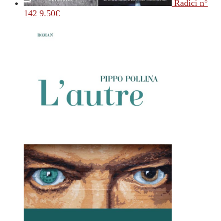
Radici n°
142
9.50
€