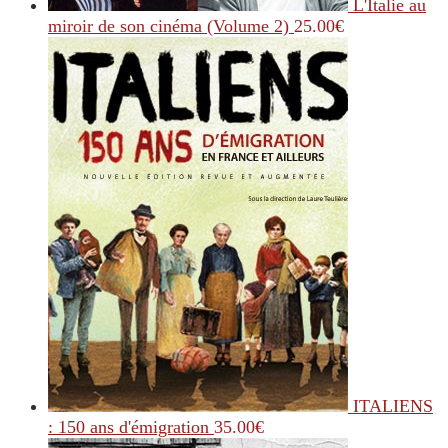
L'Italie au
miroir de son cinéma (Volume 2)
25.00
€
ITALIENS
: 150 ans d'émigration
35.00
€