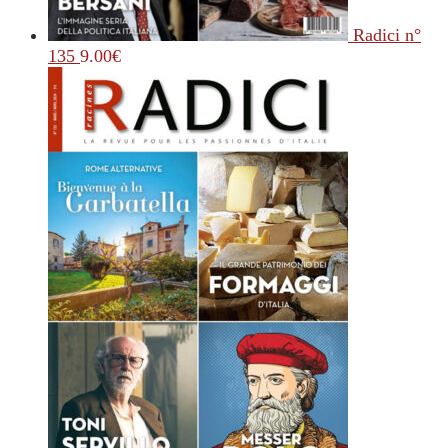
Radici n°
135
9.00
€