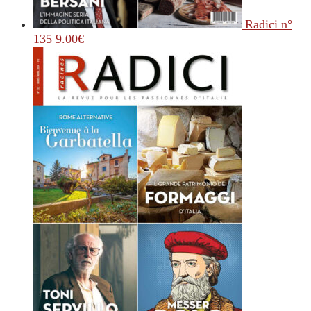
Radici n°
135
9.00
€