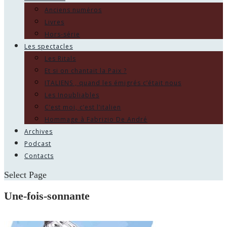
Anciens numéros
Livres
Hors-série
Les spectacles
Les Ritals
Et si on chantait la Paix ?
ITALIENS , quand les émigrés c’était nous
Les Inoubliables
C’est moi, c’est l’italien
Hommage à Fabrizio De André
Archives
Podcast
Contacts
Select Page
Une-fois-sonnante