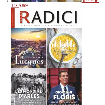
Radici n°
143
9.50
€