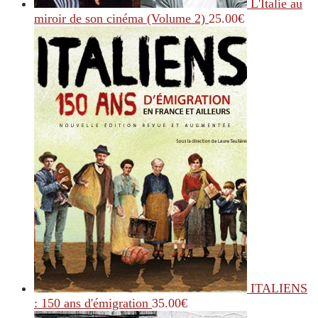
L'Italie au
miroir de son cinéma (Volume 2)
25.00
€
ITALIENS
: 150 ans d'émigration
35.00
€