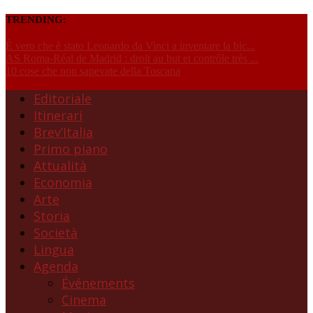
TRENDING:
È vero che è stato Leonardo da Vinci a inventare la bic...
AS Roma-Réal de Madrid : droit au but et contrôle très ...
10 cose che non sapevate della Toscana
Editoriale
Itinerari
Brev’Italia
Primo piano
Attualità
Economia
Arte
Storia
Società
Lingua
Agenda
Événements
Cinema