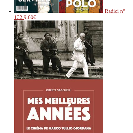
Radici n°
132
9.00
€