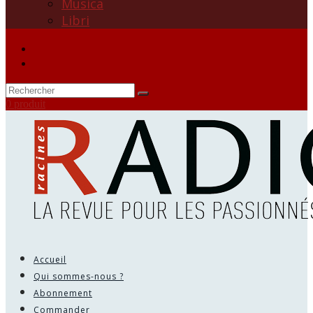
Musica
Libri
0 produit
Accueil
Qui sommes-nous ?
Abonnement
Commander