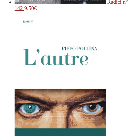
Radici n°
142
9.50
€