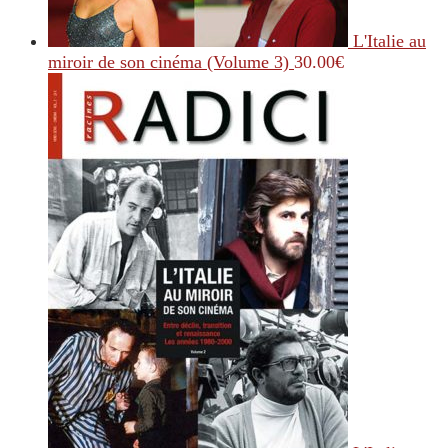
L'Italie au
miroir de son cinéma (Volume 3)
30.00
€