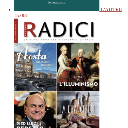
L'AUTRE
15.00
€