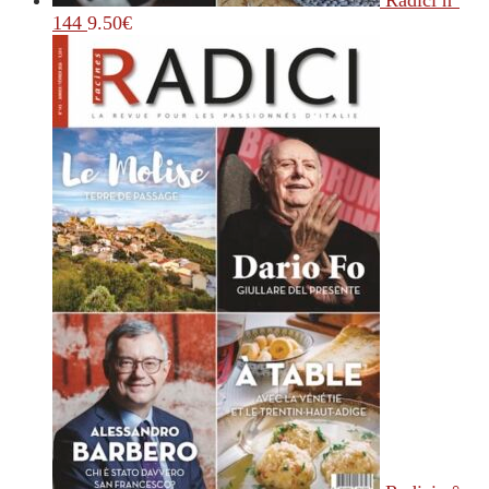
Radici n°
144
9.50
€