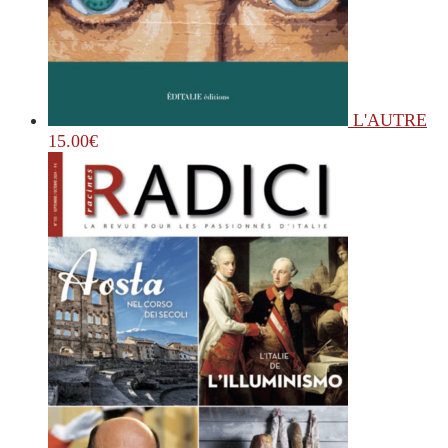
L'AUTRE
15.00
€