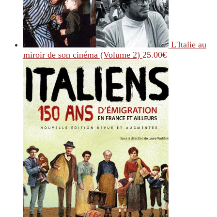
L'Italie au
miroir de son cinéma (Volume 2)
25.00
€