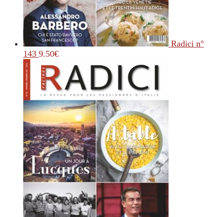
Radici n°
143
9.50
€