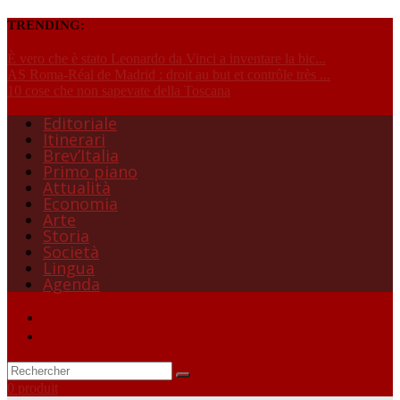
TRENDING:
È vero che è stato Leonardo da Vinci a inventare la bic...
AS Roma-Réal de Madrid : droit au but et contrôle très ...
10 cose che non sapevate della Toscana
Editoriale
Itinerari
Brev’Italia
Primo piano
Attualità
Economia
Arte
Storia
Società
Lingua
Agenda
0 produit