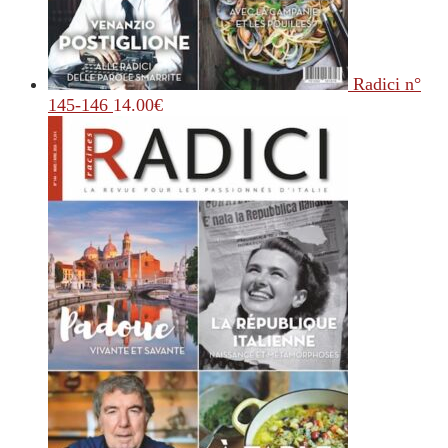
Radici n°
145-146
14.00
€