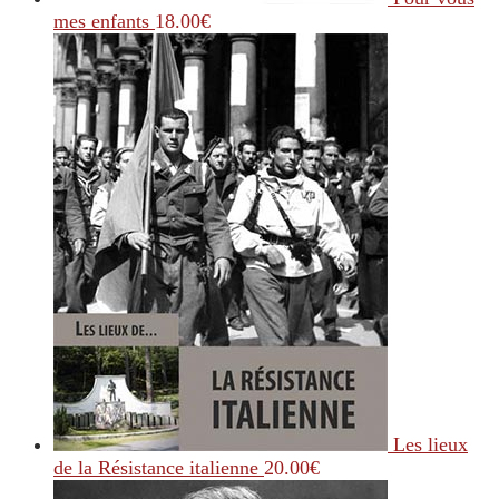
mes enfants
18.00
€
Les lieux
de la Résistance italienne
20.00
€