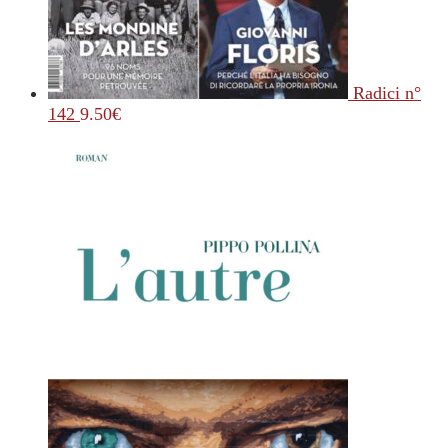
Radici n°
142
9.50
€