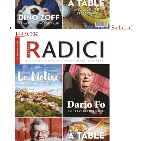
Radici n°
144
9.50
€