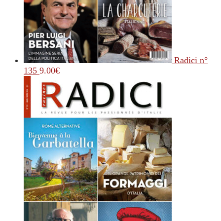
Radici n°
135
9.00
€