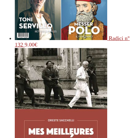
Radici n°
132
9.00
€