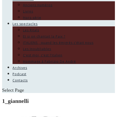
Anciens numéros
Livres
Hors-série
Les spectacles
Les Ritals
Et si on chantait la Paix ?
ITALIENS , quand les émigrés c’était nous
Les Inoubliables
C’est moi, c’est l’italien
Hommage à Fabrizio De André
Archives
Podcast
Contacts
Select Page
1_giannelli