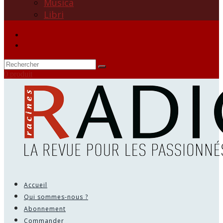
Musica
Libri
0 produit
Accueil
Qui sommes-nous ?
Abonnement
Commander