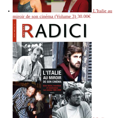
L'Italie au
miroir de son cinéma (Volume 3)
30.00
€