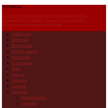
TRENDING:
È vero che è stato Leonardo da Vinci a inventare la bic...
AS Roma-Réal de Madrid : droit au but et contrôle très ...
10 cose che non sapevate della Toscana
Editoriale
Itinerari
Brev’Italia
Primo piano
Attualità
Economia
Arte
Storia
Società
Lingua
Agenda
Événements
Cinema