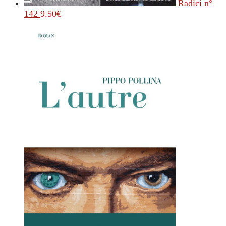
Radici n°
142
9.50
€