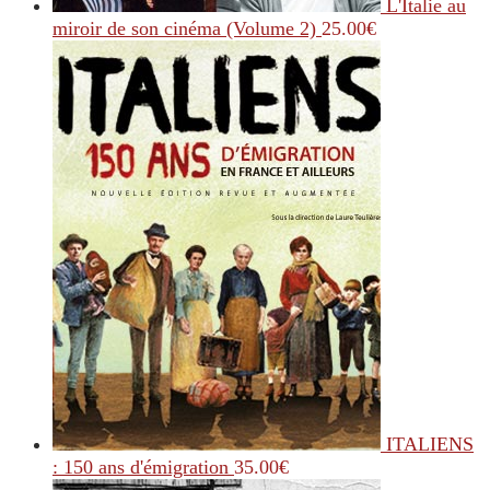
L'Italie au
miroir de son cinéma (Volume 2)
25.00
€
ITALIENS
: 150 ans d'émigration
35.00
€