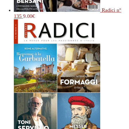
Radici n°
135
9.00
€