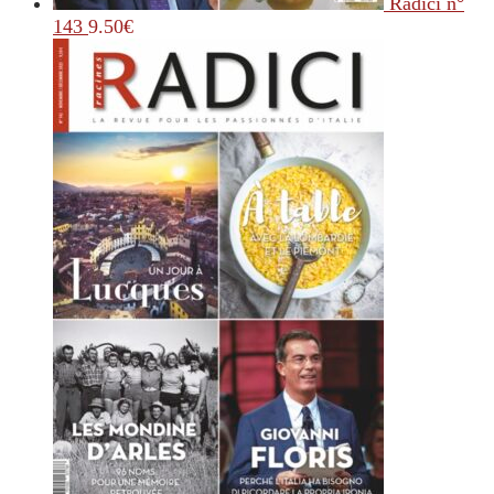
Radici n°
143
9.50
€