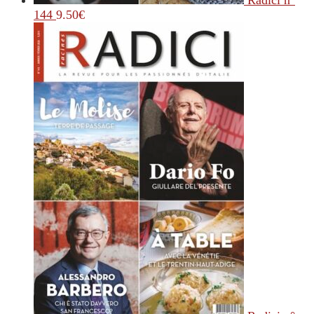
Radici n°
144
9.50
€