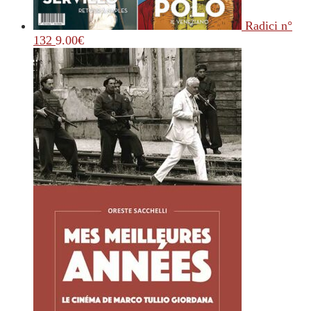
Radici n°
132
9.00
€