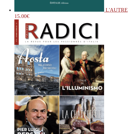
L'AUTRE
15.00
€