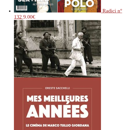
Radici n°
132
9.00
€