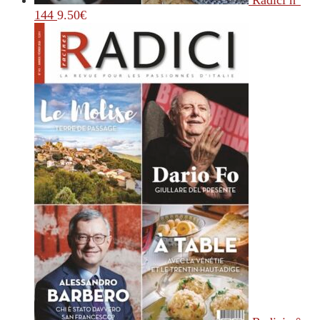
Radici n°
144
9.50
€