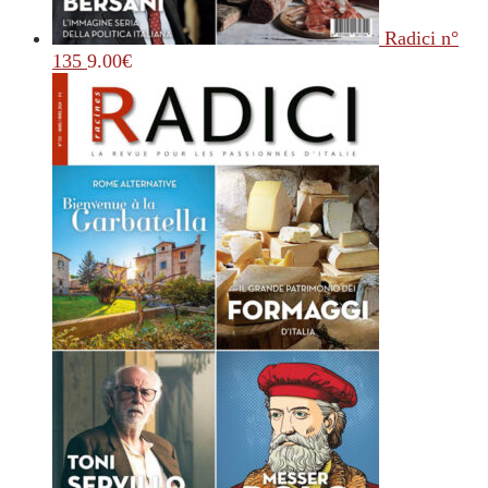
Radici n°
135
9.00
€