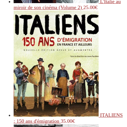
L'Italie au
miroir de son cinéma (Volume 2)
25.00
€
ITALIENS
: 150 ans d'émigration
35.00
€