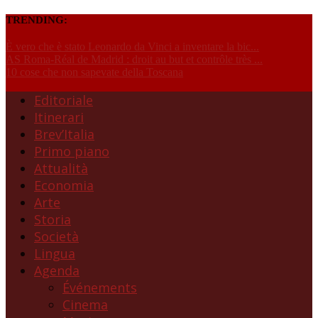
TRENDING:
È vero che è stato Leonardo da Vinci a inventare la bic...
AS Roma-Réal de Madrid : droit au but et contrôle très ...
10 cose che non sapevate della Toscana
Editoriale
Itinerari
Brev’Italia
Primo piano
Attualità
Economia
Arte
Storia
Società
Lingua
Agenda
Événements
Cinema