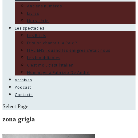
Anciens numéros
Livres
Hors-série
Les spectacles
Les Ritals
Et si on chantait la Paix ?
ITALIENS , quand les émigrés c’était nous
Les Inoubliables
C’est moi, c’est l’italien
Hommage à Fabrizio De André
Archives
Podcast
Contacts
Select Page
zona grigia