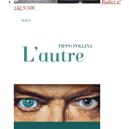
Radici n°
142
9.50
€