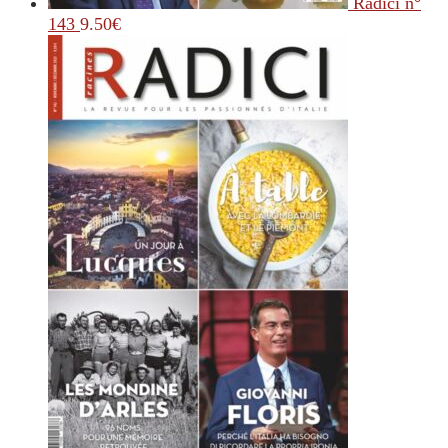
Radici n°
143
9.50
€