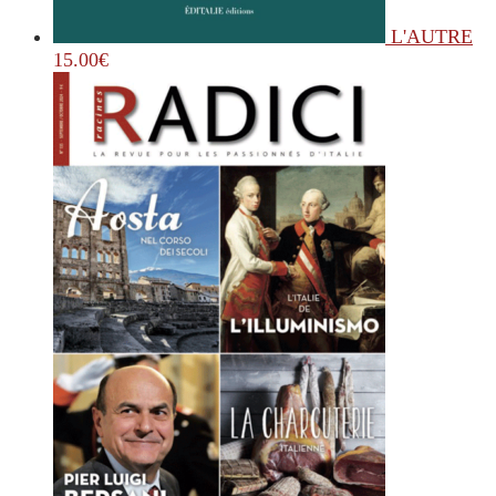
L'AUTRE
15.00
€