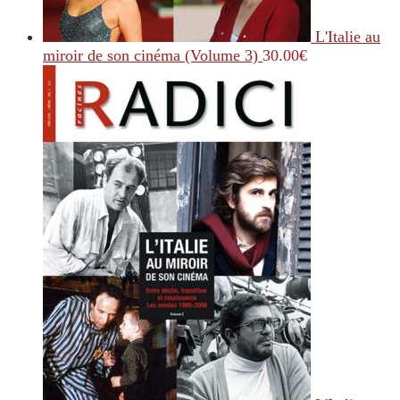
L'Italie au
miroir de son cinéma (Volume 3)
30.00
€