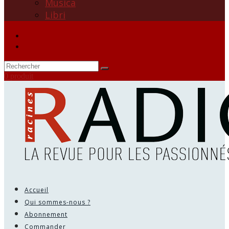
Musica
Libri
0 produit
Accueil
Qui sommes-nous ?
Abonnement
Commander