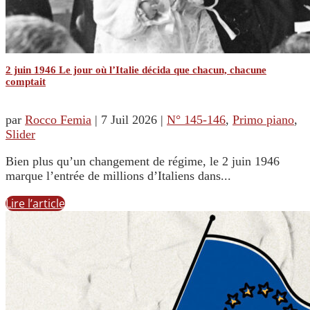
2 juin 1946 Le jour où l’Italie décida que chacun, chacune
comptait
par
Rocco Femia
|
7 Juil 2026
|
N° 145-146
,
Primo piano
,
Slider
Bien plus qu’un changement de régime, le 2 juin 1946
marque l’entrée de millions d’Italiens dans...
Lire l’article