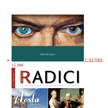
L'AUTRE
15.00
€