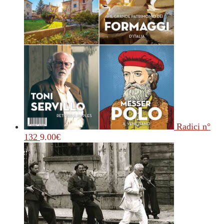
Radici n°
132
9.00
€