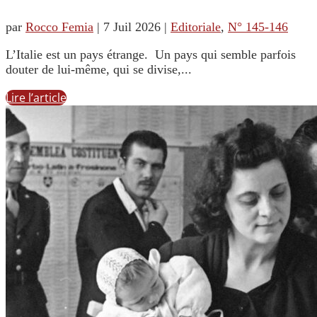
par
Rocco Femia
|
7 Juil 2026
|
Editoriale
,
N° 145-146
L’Italie est un pays étrange. Un pays qui semble parfois
douter de lui-même, qui se divise,...
Lire l’article