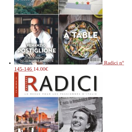
Radici n°
145-146
14.00
€