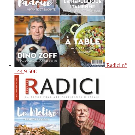
Radici n°
144
9.50
€