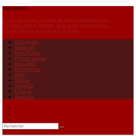
TRENDING:
È vero che è stato Leonardo da Vinci a inventare la bic...
AS Roma-Réal de Madrid : droit au but et contrôle très ...
10 cose che non sapevate della Toscana
Editoriale
Itinerari
Brev’Italia
Primo piano
Attualità
Economia
Arte
Storia
Società
Lingua
Agenda
0 produit