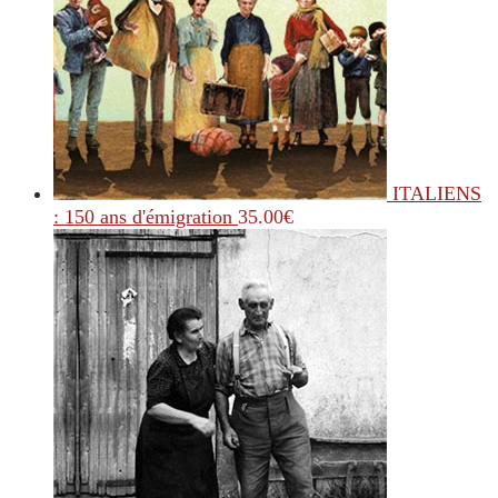
ITALIENS
: 150 ans d'émigration
35.00
€