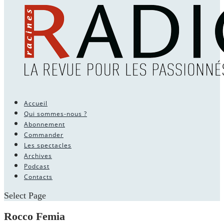
Accueil
Qui sommes-nous ?
Abonnement
Commander
Les spectacles
Archives
Podcast
Contacts
Select Page
Rocco Femia