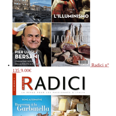
Radici n°
135
9.00
€