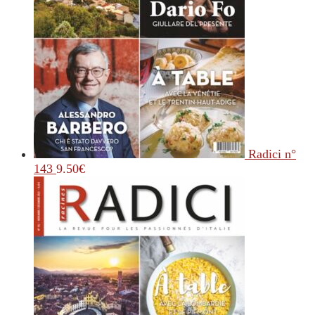
Radici n°
143
9.50
€