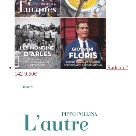
Radici n°
142
9.50
€