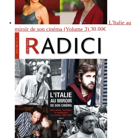
L'Italie au
miroir de son cinéma (Volume 3)
30.00
€