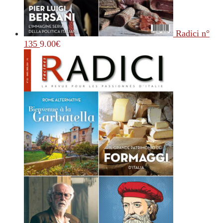
Radici n°
135
9.00
€