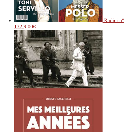
Radici n°
132
9.00
€