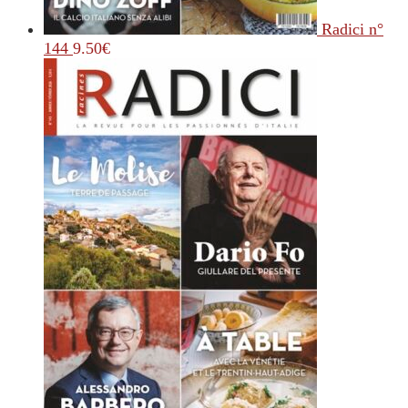
Radici n°
144
9.50
€