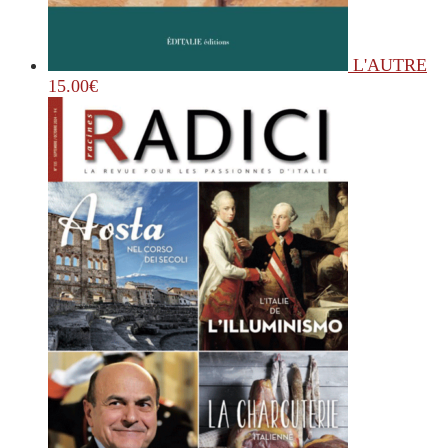
L'AUTRE
15.00
€