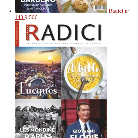
Radici n°
143
9.50
€