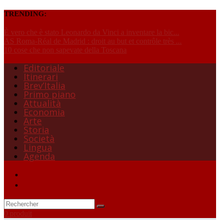
TRENDING:
È vero che è stato Leonardo da Vinci a inventare la bic...
AS Roma-Réal de Madrid : droit au but et contrôle très ...
10 cose che non sapevate della Toscana
Editoriale
Itinerari
Brev’Italia
Primo piano
Attualità
Economia
Arte
Storia
Società
Lingua
Agenda
0 produit