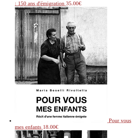
: 150 ans d'émigration
35.00
€
Pour vous
mes enfants
18.00
€