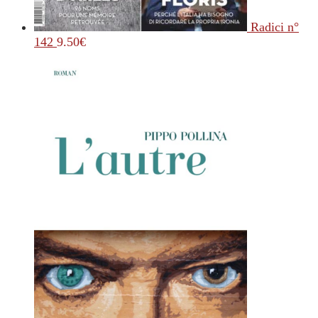
Radici n°
142
9.50
€