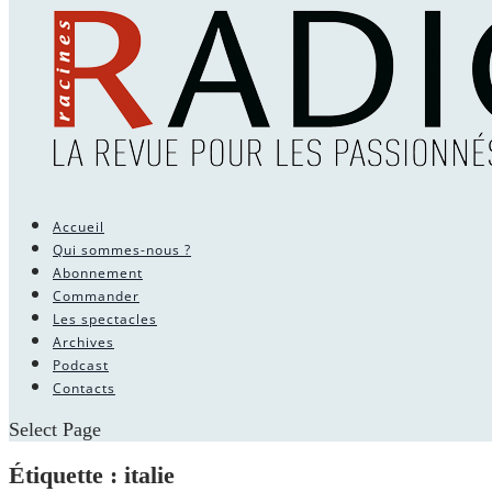
Accueil
Qui sommes-nous ?
Abonnement
Commander
Les spectacles
Archives
Podcast
Contacts
Select Page
Étiquette :
italie