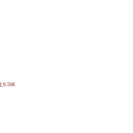
3
9.50
€