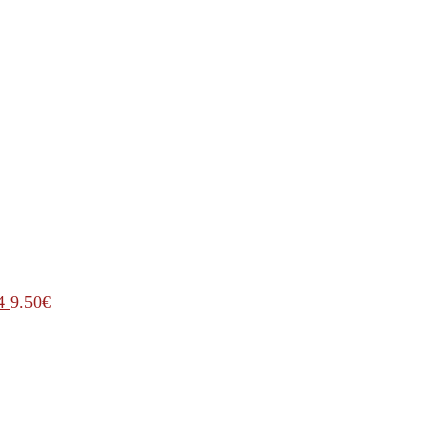
4
9.50
€