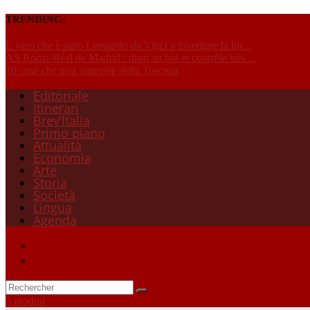
TRENDING:
È vero che è stato Leonardo da Vinci a inventare la bic...
AS Roma-Réal de Madrid : droit au but et contrôle très ...
10 cose che non sapevate della Toscana
Editoriale
Itinerari
Brev’Italia
Primo piano
Attualità
Economia
Arte
Storia
Società
Lingua
Agenda
0 produit